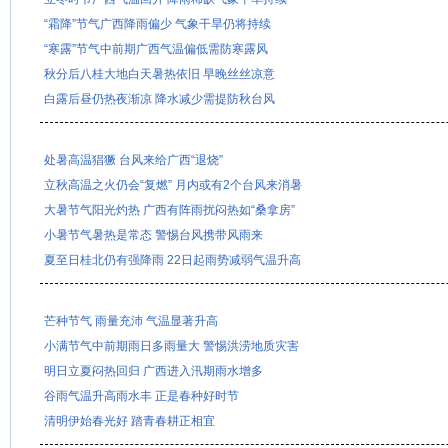
“霜降”节气广西降雨偏少 气象干旱仍将持续
“寒露”节气中前期广西气温偏低需防寒露风
秋分后八桂大地白天暑热依旧 早晚丝丝凉意
白露后昼仍热夜渐凉 降水减少需提防秋台风
处暑高温猖獗 台风来给广西“退烧”
立秋高温之火仍会“复燃” 月内或有2个台风来消暑
大暑节气阳光灼热 广西有阵雨扰闷热如“桑拿房”
小暑节气暑热是常态 警惕台风携带风雨来
夏至日桂北仍有强降雨 22日起雨势减弱气温升高
芒种节气 雨量充沛 气温显著升高
小满节气中前期雨日多雨量大 警惕洪涝地质灾害
明日立夏闷热回归 广西进入汛期雨水增多
谷雨气温升高雨水丰 正是春种好时节
清明伊始春光好 踏青春耕正相宜