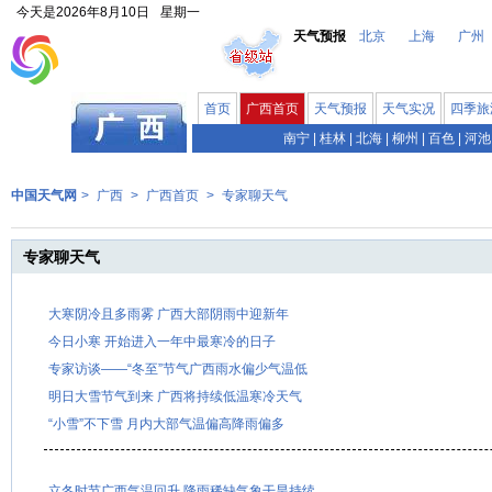
今天是
2026年8月10日
星期一
天气预报
北京
上海
广州
首页
广西首页
天气预报
天气实况
四季旅
南宁
|
桂林
|
北海
|
柳州
|
百色
|
河池
中国天气网
>
广西
>
广西首页
>
专家聊天气
专家聊天气
大寒阴冷且多雨雾 广西大部阴雨中迎新年
今日小寒 开始进入一年中最寒冷的日子
专家访谈——“冬至”节气广西雨水偏少气温低
明日大雪节气到来 广西将持续低温寒冷天气
“小雪”不下雪 月内大部气温偏高降雨偏多
立冬时节广西气温回升 降雨稀缺气象干旱持续