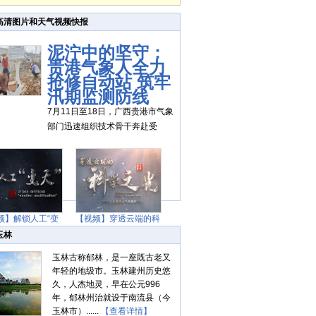
高清图片和天气视频快报
泥泞中的坚守：
贵港气象人全力
抢修自动站 筑牢
汛期监测防线
7月11日至18日，广西贵港市气象
部门迅速组织技术骨干奔赴受
频】解锁人工“变
【视频】穿透云端的科
天”
学之光
玉林
玉林古称郁林，是一座既古老又
年轻的地级市。玉林建州历史悠
久，人杰地灵，早在公元996
年，郁林州治就设于南流县（今
玉林市）......
【查看详情】