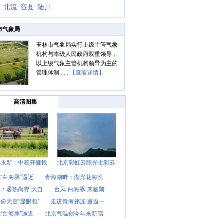
北流
容县
陆川
市气象局
玉林市气象局实行上级主管气象
机构与本级人民政府双重领导，
以上级气象主管机构领导为主的
管理体制......
【查看详情】
高清图集
西永新：中稻开镰抢
北京彩虹云隙光七彩云
“白海豚”逼近
青海湖畔：湖光花海长
：暑热尚存 大自
台风“白海豚”来临前
份天空“显眼包”
走进青海祁连 邂逅一
“白海豚”逼近
北京气温创今年来新高