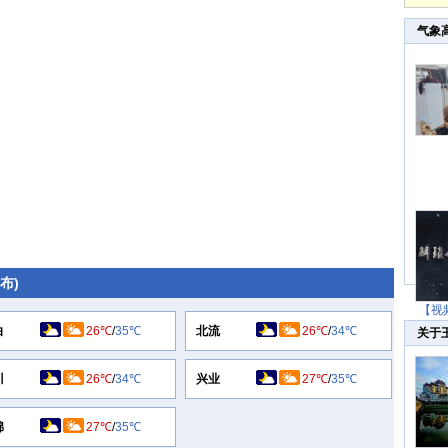
气象
发布)
【视
白
26℃
/
35℃
北流
26℃
/
34℃
关于
川
26℃
/
34℃
兴业
27℃
/
35℃
绵
27℃
/
35℃