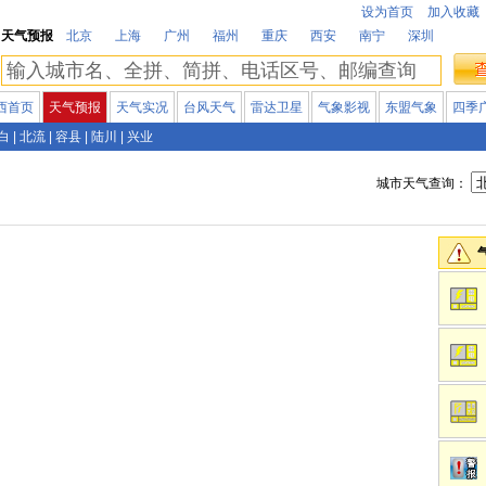
设为首页
加入收藏
天气预报
北京
上海
广州
福州
重庆
西安
南宁
深圳
西首页
天气预报
天气实况
台风天气
雷达卫星
气象影视
东盟气象
四季
白
|
北流
|
容县
|
陆川
|
兴业
城市天气查询：