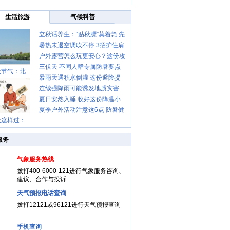
生活旅游
气候科普
立秋话养生：“贴秋膘”莫着急 先
暑热未退空调吹不停 3招护住肩
清暑再防燥
户外露营怎么玩更安心？这份攻
颈不酸痛
三伏天 不同人群专属防暑要点
略请收好
秋节气：北
暴雨天遇积水倒灌 这份避险提
请收好
连续强降雨可能诱发地质灾害
示请收好
夏日安然入睡 收好这份降温小
这些前兆要知道
夏季户外活动注意这6点 防暑健
贴士
秋这样过：
身两不误
服务
气象服务热线
拨打400-6000-121进行气象服务咨询、
建议、合作与投诉
天气预报电话查询
拨打12121或96121进行天气预报查询
手机查询