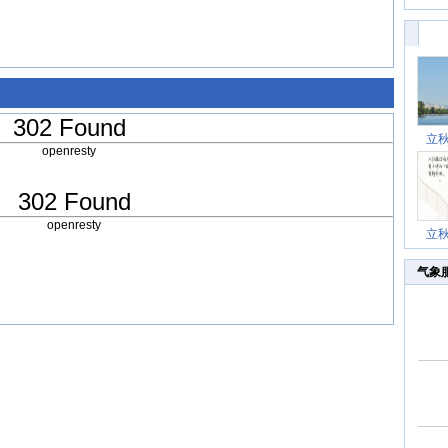
302 Found
立
openresty
302 Found
openresty
立
气象