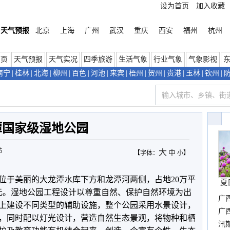
设为首页
加入收藏
天气预报
北京
上海
广州
武汉
重庆
西安
福州
杭州
首页
天气预报
天气实况
四季旅游
生活气象
行业气象
气象影视
南宁
|
桂林
|
北海
|
柳州
|
百色
|
河池
|
来宾
|
梧州
|
贺州
|
贵港
|
玉林
|
钦州
|
潭国家级湿地公园
站
大
中
【字体：
小
】
位于美丽的大龙潭水库下方和龙潭河两侧，占地20万平
夏
0万元。湿地公园工程设计以尊重自然、保护自然环境为出
广
上建设不同类型的辅助设施，整个公园采用水景设计，
晴
广
，同时配以灯光设计，营造自然生态景观，将物种和栖
汛