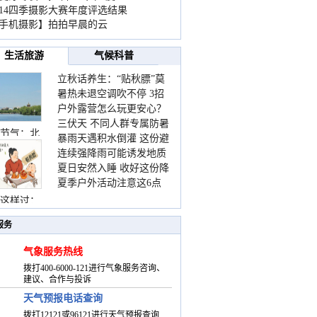
014四季摄影大赛年度评选结果
手机摄影】拍拍早晨的云
生活旅游
气候科普
立秋话养生：“贴秋膘”莫
暑热未退空调吹不停 3招
着急 先清暑再防燥
户外露营怎么玩更安心？
护住肩颈不酸痛
三伏天 不同人群专属防暑
这份攻略请收好
节气：北
暴雨天遇积水倒灌 这份避
要点请收好
连续强降雨可能诱发地质
险提示请收好
夏日安然入睡 收好这份降
灾害 这些前兆要知道
夏季户外活动注意这6点
温小贴士
防暑健身两不误
这样过：
服务
气象服务热线
拨打400-6000-121进行气象服务咨询、
建议、合作与投诉
天气预报电话查询
拨打12121或96121进行天气预报查询