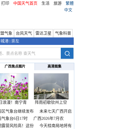
打印
中国天气首页
生活
旅游
繁體
中文
东盟气象
台风天气
雷达卫星
气象科普
防城港
|
崇左
广西焦点图片
高清图集
日浪漫！南宁青
阵雨初歇钦州上空
秀山
邂逅
西区气象台继续发布
未来七天广西开启
热
西气象台6日17时
广西2026年7月农
期露营风险高！这份
今天桂南局地将有