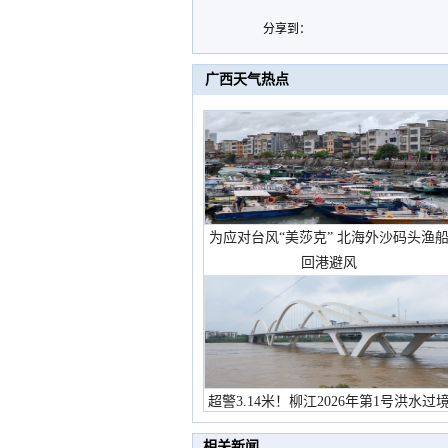
分享到：
广西天气热点
为应对台风“美莎克” 北海外沙码头渔
回港避风
超警3.14米！柳江2026年第1号洪水过
市民在堤岸见证汛况
相关新闻