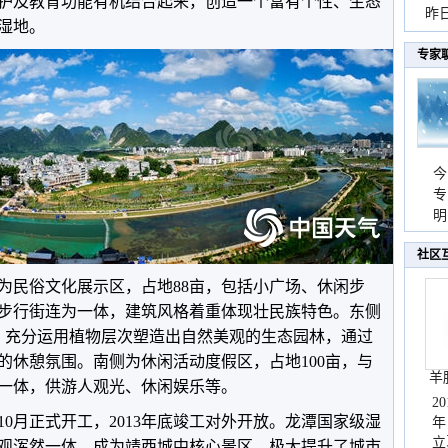
护及教育功能有机结合起来，创造一个富有个性、生态
暴
昨
湿地。
秀
专家
今
专
温
明
天
社区
为民俗文化展示区，占地88亩，包括小广场、休闲步
步行街连为一体，建筑风格着重体现壮民族特色。东侧
亩，充分运用植物层次塑造出自然美观的生态园林，通过
的休憩氛围。南侧为休闲活动度假区，占地100亩，与
羊
一体，供游人观光、休闲娱乐等。
2
2年10月正式开工，2013年底竣工对外开放。龙潭国家级湿
年
立
观浑然一体，成为靖西城中核心景区，极大提升了城市