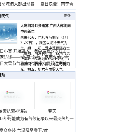
雨
日防城港大部出现暴
夏日浪漫！南宁青
山
更多
聊天气
大寒阴冷且多雨雾 广西大部阴雨
中迎新年
未来七天，包括春节期间（1月
21-27日），我区以阴冷天气为
主，初一、初二受中等偏强冷空
日小寒 开始进入一年中最寒冷的日子
气影响，阴冷有小雨，各地气温
家访谈——“冬至”节气广西雨水偏少气
下降4～6℃局地8℃以上，初三、
低
日大雪节气到来 广西将持续低温寒冷
初四天气转好，部分地区可见阳
气
光，初五、初六有雨雾天气。
互动
胎素抗衰神话破
春天
灭！
015年可能成为有气候记录以来最炎热的一
夏穿冬装 气温降至零下7度