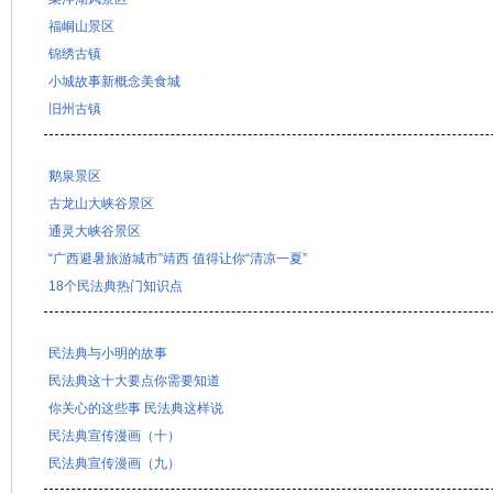
福峒山景区
锦绣古镇
小城故事新概念美食城
旧州古镇
鹅泉景区
古龙山大峡谷景区
通灵大峡谷景区
“广西避暑旅游城市”靖西 值得让你“清凉一夏”
18个民法典热门知识点
民法典与小明的故事
民法典这十大要点你需要知道
你关心的这些事 民法典这样说
民法典宣传漫画（十）
民法典宣传漫画（九）