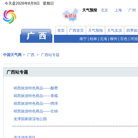
今天是
2026年8月9日
星期日
天气预报
北京
上海
广州
首页
广西首页
天气预报
天气实况
四季旅
南宁
|
桂林
|
北海
|
柳州
|
百色
|
河池
中国天气网
>
广西
>
广西站专题
广西站专题
靖西旅游特色商品——酸嘢
靖西旅游特色商品——香糯
靖西旅游特色商品——绣球
靖西旅游特色商品——壮锦
龙潭国家级湿地公园
渠洋湖风景区