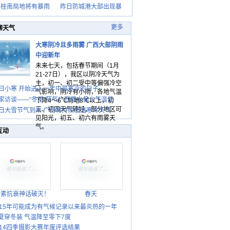
天桂南局地将有暴雨
昨日防城港大部出现暴
更多
聊天气
大寒阴冷且多雨雾 广西大部阴雨
中迎新年
未来七天，包括春节期间（1月
21-27日），我区以阴冷天气为
主，初一、初二受中等偏强冷空
日小寒 开始进入一年中最寒冷的日子
气影响，阴冷有小雨，各地气温
家访谈——“冬至”节气广西雨水偏少气温低
下降4～6℃局地8℃以上，初
三、初四天气转好，部分地区可
日大雪节气到来 广西将持续低温寒冷天气
见阳光，初五、初六有雨雾天
气。
互动
胎素抗衰神话破灭！
春天
015年可能成为有气候记录以来最炎热的一年
夏穿冬装 气温降至零下7度
014四季摄影大赛年度评选结果