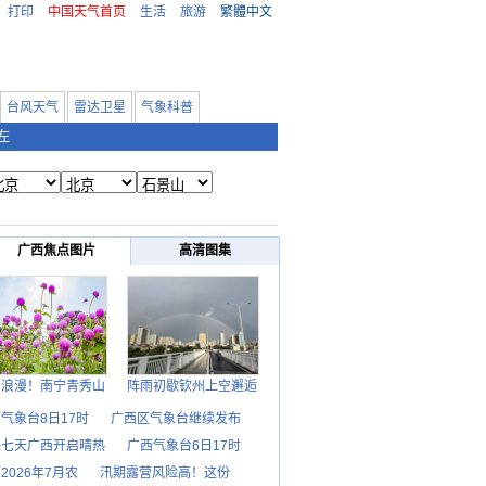
打印
中国天气首页
生活
旅游
繁體中文
台风天气
雷达卫星
气象科普
左
广西焦点图片
高清图集
日浪漫！南宁青秀山
阵雨初歇钦州上空邂逅
气象台8日17时
广西区气象台继续发布
来七天广西开启晴热
广西气象台6日17时
2026年7月农
汛期露营风险高！这份