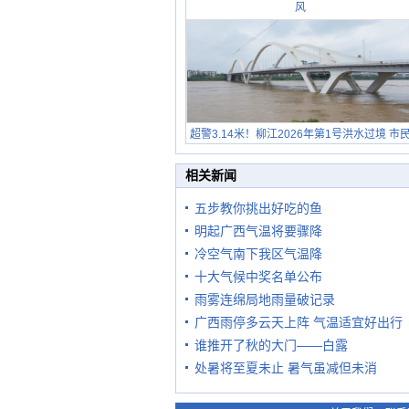
风
超警3.14米！柳江2026年第1号洪水过境 市
在堤岸见证汛况
相关新闻
五步教你挑出好吃的鱼
明起广西气温将要骤降
冷空气南下我区气温降
十大气候中奖名单公布
雨雾连绵局地雨量破记录
广西雨停多云天上阵 气温适宜好出行
谁推开了秋的大门——白露
处暑将至夏未止 暑气虽减但未消