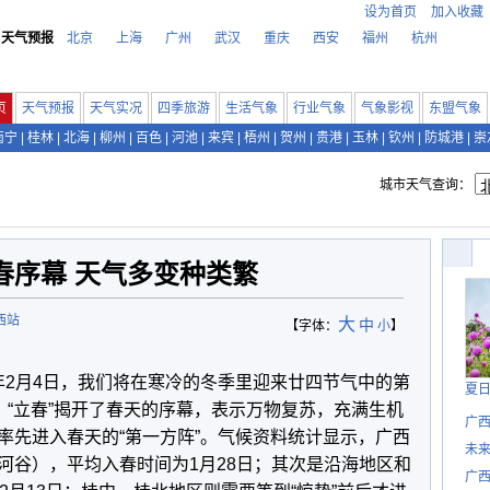
设为首页
加入收藏
天气预报
北京
上海
广州
武汉
重庆
西安
福州
杭州
页
天气预报
天气实况
四季旅游
生活气象
行业气象
气象影视
东盟气象
南宁
|
桂林
|
北海
|
柳州
|
百色
|
河池
|
来宾
|
梧州
|
贺州
|
贵港
|
玉林
|
钦州
|
防城港
|
崇
城市天气查询：
春序幕 天气多变种类繁
西站
大
中
【字体：
小
】
8年2月4日，我们将在寒冷的冬季里迎来廿四节气中的第
夏
。“立春”揭开了春天的序幕，表示万物复苏，充满生机
广西
率先进入春天的“第一方阵”。气候资料统计显示，广西
未
河谷），平均入春时间为1月28日；其次是沿海地区和
广西