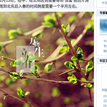
2月13日；桂中、桂北地区则需要等到“惊蛰”前后才进
今
南到北先后入春的时间跨度需要一个半月左右。
专家
今
专
明
社区
羊
2
立
2