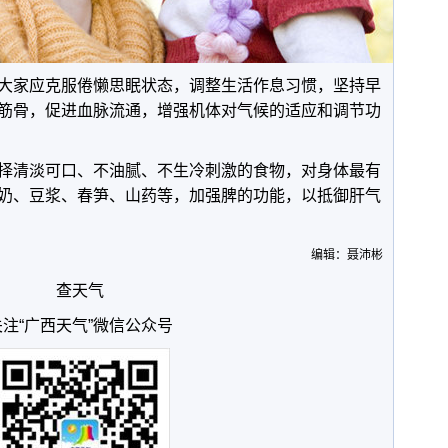
大家应克服倦懒思眠状态，调整生活作息习惯，坚持早
筋骨，促进血脉流通，增强机体对气候的适应和调节功
择清淡可口、不油腻、不生冷刺激的食物，对身体最有
奶、豆浆、春笋、山药等，加强脾的功能，以抵御肝气
编辑：聂沛彬
查天气
关注“广西天气”微信公众号