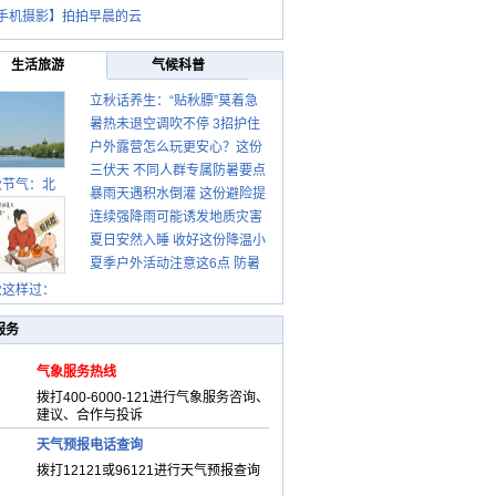
手机摄影】拍拍早晨的云
生活旅游
气候科普
立秋话养生：“贴秋膘”莫着急
暑热未退空调吹不停 3招护住
先清暑再防燥
户外露营怎么玩更安心？这份
肩颈不酸痛
三伏天 不同人群专属防暑要点
攻略请收好
秋节气：北
暴雨天遇积水倒灌 这份避险提
请收好
连续强降雨可能诱发地质灾害
示请收好
夏日安然入睡 收好这份降温小
这些前兆要知道
夏季户外活动注意这6点 防暑
贴士
健身两不误
秋这样过：
服务
气象服务热线
拨打400-6000-121进行气象服务咨询、
建议、合作与投诉
天气预报电话查询
拨打12121或96121进行天气预报查询