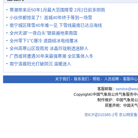
寒潮带来近50年1月最大范围降雪 2月2日前多阴雨
小伙伴都惊呆了！邕城40年终于等到一场雪
南宁城区降雪40年难一见 下雪线最南已达沿海线
全州天湖“一夜白头”银装遍地束南国
全州零下1℃爆冷 道路结冰电线覆冰
全州高寒山区现雨凇 冰晶玲珑剔透迷醉人
广西或将遭遇30年来最强寒潮 全区集体入冬
南宁清晨阳光打破阴沉 温暖迷人
关于我们
-
联系我们
-
帮助
-
人员招聘
-
客服中心
客服邮箱：
service@wea
Copyright©中国气象局公共气象服务中心 All
制作维护：中国气象局公
郑重声明：中国天气
京ICP证010385-2号
京公网安备11