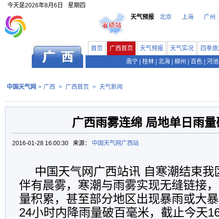
今天是
2026年8月6日
星期四
天气预报
北京
上海
广州
首页
广西首页
天气预报
天气实况
四季旅
南宁
|
桂林
|
北海
|
柳州
|
百色
|
河池
中国天气网
>
广西
>
广西首页
>
天气新闻
广西雨雾连绵 局地单日雨量
2016-01-28 16:00:30 来源：
中国天气网广西站
中国天气网广西站讯 自寒潮结束我
伴有晨雾，寒潮与雨雾实现无缝链接，
量积累，甚至部分地区出现暴雨或大暴
24小时内降雨量破百毫米，截止今天1