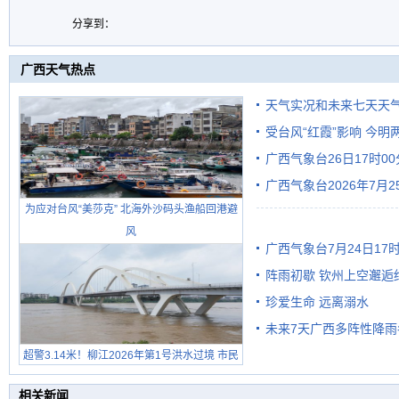
分享到：
广西天气热点
天气实况和未来七天天
受台风“红霞”影响 今
广西气象台26日17时0
有较强降雨
广西气象台2026年7月
为应对台风“美莎克” 北海外沙码头渔船回港避
级预警
风
广西气象台7月24日1
阵雨初歇 钦州上空邂逅
珍爱生命 远离溺水
未来7天广西多阵性降雨
超警3.14米！柳江2026年第1号洪水过境 市民
在堤岸见证汛况
相关新闻