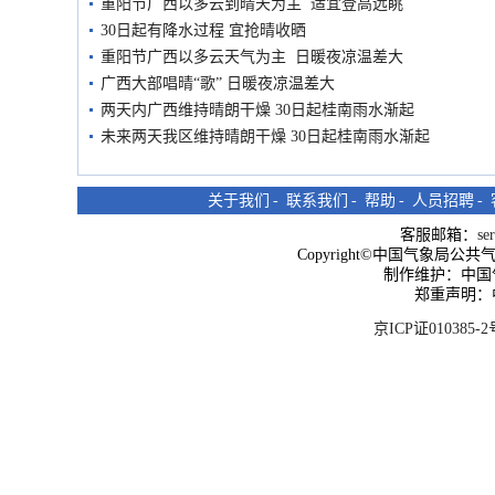
重阳节广西以多云到晴天为主 适宜登高远眺
30日起有降水过程 宜抢晴收晒
重阳节广西以多云天气为主 日暖夜凉温差大
广西大部唱晴“歌” 日暖夜凉温差大
两天内广西维持晴朗干燥 30日起桂南雨水渐起
未来两天我区维持晴朗干燥 30日起桂南雨水渐起
关于我们
-
联系我们
-
帮助
-
人员招聘
-
客服邮箱：
se
Copyright©中国气象局公共气象服
制作维护：中国
郑重声明：
京ICP证010385-2