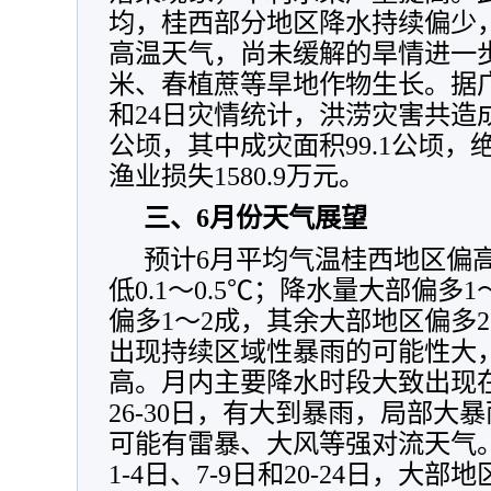
均，桂西部分地区降水持续偏少
高温天气，尚未缓解的旱情进一
米、春植蔗等旱地作物生长。据广
和24日灾情统计，洪涝灾害共造成农
公顷，其中成灾面积99.1公顷，
渔业损失1580.9万元。
三、6月份天气展望
预计6月平均气温桂西地区偏高0
低0.1～0.5℃；降水量大部偏多
偏多1～2成，其余大部地区偏多2
出现持续区域性暴雨的可能性大
高。月内主要降水时段大致出现在：1
26-30日，有大到暴雨，局部大
可能有雷暴、大风等强对流天气
1-4日、7-9日和20-24日，大