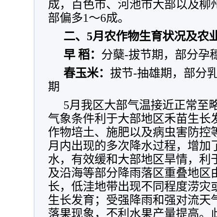
成，百色市、河池市大部以及柳
部偏多1～6成。
二、5月农作物生育状况及农
早 稻：
分蘖-拔节期，部分孕
春玉米：
拔节-抽雄期，部分
期
5月我区大部气温接近正常至
气象条件利于大部地区禾苗生长
作物培土、施肥以及病虫害防控
月内出现的多次降水过程，增加
水，有效缓和大部地区旱情，利
及沿海等部分降雨落区重叠地区
长，低洼地带出现不同程度涝灾
生长发育；受强降雨和强对流天
落果现象，不利水果产量提高。