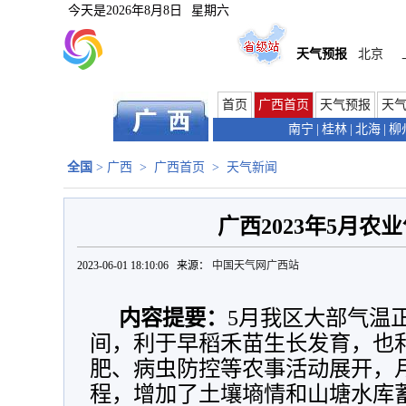
今天是
2026年8月8日
星期六
天气预报
北京
首页
广西首页
天气预报
天
南宁
|
桂林
|
北海
|
柳
全国
>
广西
>
广西首页
>
天气新闻
广西2023年5月农
2023-06-01 18:10:06 来源：
中国天气网广西站
内容提要：
5月我区大部气温
间，利于早稻禾苗生长发育，也
肥、病虫防控等农事活动展开，
程，增加了土壤墒情和山塘水库