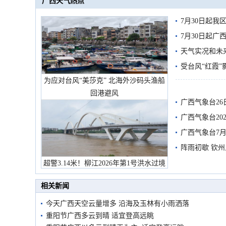
广西天气热点
7月30日起
7月30日起
天气实况和未
受台风“红霞”
为应对台风“美莎克” 北海外沙码头渔船
有较强降雨
回港避风
广西气象台26
广西气象台20
预警
广西气象台7月
阵雨初歇 钦
超警3.14米！柳江2026年第1号洪水过境
市民在堤岸见证汛况
相关新闻
今天广西天空云量增多 沿海及玉林有小雨洒落
重阳节广西多云到晴 适宜登高远眺