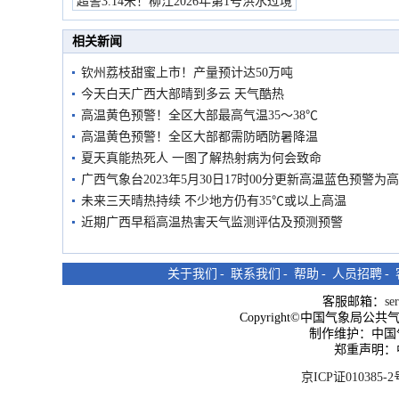
预警
超警3.14米！柳江2026年第1号洪水过境
市民在堤岸见证汛况
相关新闻
钦州荔枝甜蜜上市！产量预计达50万吨
今天白天广西大部晴到多云 天气酷热
高温黄色预警！全区大部最高气温35～38℃
高温黄色预警！全区大部都需防晒防暑降温
夏天真能热死人 一图了解热射病为何会致命
广西气象台2023年5月30日17时00分更新高温蓝色预警为
未来三天晴热持续 不少地方仍有35℃或以上高温
近期广西早稻高温热害天气监测评估及预测预警
关于我们
-
联系我们
-
帮助
-
人员招聘
-
客服邮箱：
se
Copyright©中国气象局公共气象服
制作维护：中国
郑重声明：
京ICP证010385-2