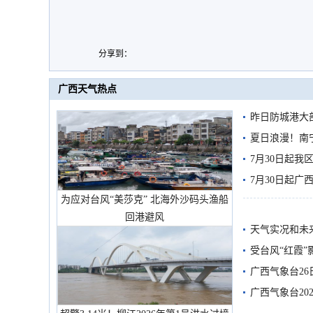
分享到：
广西天气热点
昨日防城港大
雨
夏日浪漫！南
7月30日起
7月30日起
为应对台风“美莎克” 北海外沙码头渔船
回港避风
天气实况和未
受台风“红霞”
有较强降雨
广西气象台26
广西气象台20