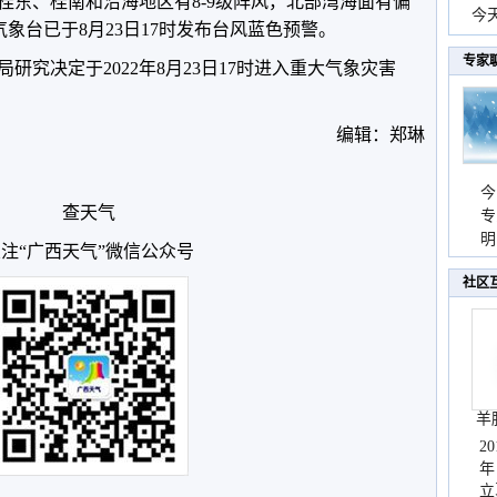
桂东、桂南和沿海地区有8-9级阵风，北部湾海面有偏
份
今
区气象台已于8月23日17时发布台风蓝色预警。
现
专家
研究决定于2022年8月23日17时进入重大气象灾害
编辑：郑琳
今
查天气
专
温
明
注“广西天气”微信公众号
天
社区
羊
2
年
立