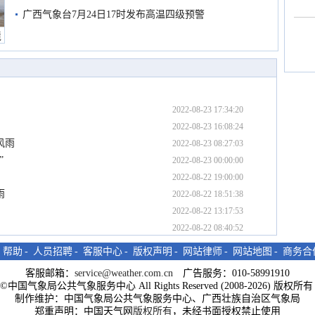
预警
广西气象台7月24日17时发布高温四级预警
境
2022-08-23 17:34:20
2022-08-23 16:08:24
风雨
2022-08-23 08:27:03
”
2022-08-23 00:00:00
2022-08-22 19:00:00
雨
2022-08-22 18:51:38
2022-08-22 13:17:53
2022-08-22 08:40:52
-
帮助
-
人员招聘
-
客服中心
-
版权声明
-
网站律师
-
网站地图
-
商务合
客服邮箱：
service@weather.com.cn
广告服务：010-58991910
ght©中国气象局公共气象服务中心 All Rights Reserved (2008-2026) 版权
制作维护：中国气象局公共气象服务中心、广西壮族自治区气象局
郑重声明：中国天气网
版权所有
，未经书面授权禁止使用