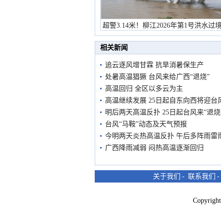
超警3.14米！柳江2026年第1号洪水过
市民在堤岸见证汛况
相关新闻
追云逐风增甘霖 抗旱消暑保生产
处暑高温猖獗 台风来给广西“退烧”
高温回归 全区以多云为主
高温继续发展 25日起自东向西将迎台
明后两天高温反扑 25日起台风来“退烧
台风“马鞍”动态及天气预报
今明两天炎热高温反扑 午后多阵雨雷
广西降雨减弱 闷热高温逐渐回归
关于我们
-
联系我们
Copyri