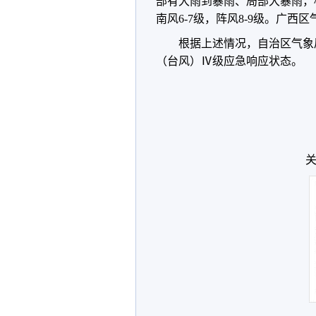
部有大雨到暴雨、局部大暴雨，
南风6-7级，阵风8-9级。广西
根据上述情况，自治区气象局
（台风）Ⅳ级应急响应状态。
关