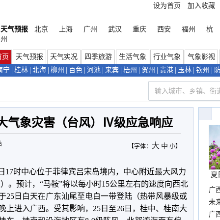
设为首页
加入收藏
天气预报
北京
上海
广州
武汉
重庆
西安
福州
杭
州
首页
天气预报
天气实况
四季旅游
生活气象
行业气象
气象影视
南宁
|
桂林
|
北海
|
柳州
|
百色
|
河池
|
来宾
|
梧州
|
贺州
|
贵港
|
玉林
|
钦州
|
大气象灾害（台风）Ⅳ级应急响应
站
大
中
【字体：
小
】
23日17时中心位于菲律宾吕宋岛境内，中心附近最大风力
夏
级）。预计，“马鞍”将以每小时15公里左右的速度向西北
广
于25日白天在广东汕尾至电白一带登陆（热带风暴级或
布
未
晚上进入广西。受其影响，25日至26日，桂中、桂南大
时
广西