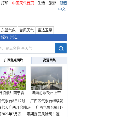
打印
中国天气首页
生活
旅游
繁體
中文
东盟气象
台风天气
雷达卫星
防城港
|
崇左
广西焦点图片
高清图集
日浪漫！南宁青
阵雨初歇钦州上空
秀山
邂逅
西气象台8日17时
广西区气象台继续发
来七天广西开启晴热
广西气象台6日17
2026年7月农
汛期露营风险高！这