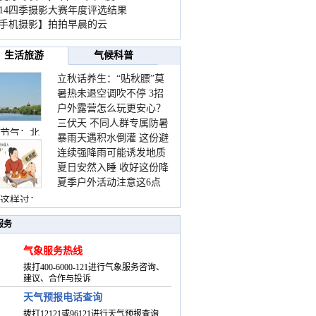
014四季摄影大赛年度评选结果
手机摄影】拍拍早晨的云
生活旅游
气候科普
立秋话养生：“贴秋膘”莫
暑热未退空调吹不停 3招
着急 先清暑再防燥
户外露营怎么玩更安心？
护住肩颈不酸痛
三伏天 不同人群专属防暑
这份攻略请收好
节气：北
暴雨天遇积水倒灌 这份避
要点请收好
连续强降雨可能诱发地质
险提示请收好
夏日安然入睡 收好这份降
灾害 这些前兆要知道
夏季户外活动注意这6点
温小贴士
防暑健身两不误
这样过：
服务
气象服务热线
拨打400-6000-121进行气象服务咨询、
建议、合作与投诉
天气预报电话查询
拨打12121或96121进行天气预报查询