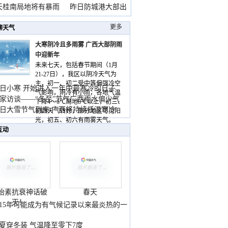
天桂南局地将有暴雨
昨日防城港大部出
暴
更多
聊天气
大寒阴冷且多雨雾 广西大部阴雨
中迎新年
未来七天，包括春节期间（1月
21-27日），我区以阴冷天气为
主，初一、初二受中等偏强冷空
日小寒 开始进入一年中最寒冷的日子
气影响，阴冷有小雨，各地气温
家访谈——“冬至”节气广西雨水偏少气
下降4～6℃局地8℃以上，初三、
低
日大雪节气到来 广西将持续低温寒冷
初四天气转好，部分地区可见阳
气
光，初五、初六有雨雾天气。
互动
胎素抗衰神话破
春天
灭！
015年可能成为有气候记录以来最炎热的一
夏穿冬装 气温降至零下7度