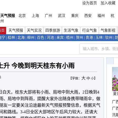
设为首页
加入收藏
天气预报
北京
上海
广州
武汉
重庆
西安
福州
杭
州
首页
天气预报
天气实况
四季旅游
生活气象
行业气象
气象影视
南宁
|
桂林
|
北海
|
柳州
|
百色
|
河池
|
来宾
|
梧州
|
贺州
|
贵港
|
玉林
|
钦州
|
上升 今晚到明天桂东有小雨
站
大
中
【字体：
小
】
2日白天，桂东大部将有小雨、局地中到大雨，2日晚到4
夏
雨、局地中到阵雨，提醒大家外出随身携带晴雨伞，做
广
朋友一定要关注沿途最新天气预报预警信息，根据天气
晴
广
间和路线。3-4日全区大部地区午后风力较大，还请大
汛