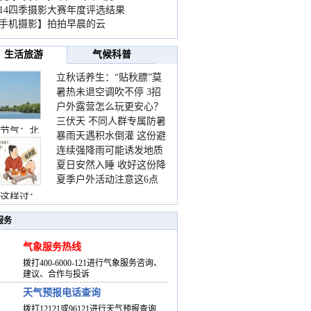
014四季摄影大赛年度评选结果
手机摄影】拍拍早晨的云
生活旅游
气候科普
立秋话养生：“贴秋膘”莫
暑热未退空调吹不停 3招
着急 先清暑再防燥
户外露营怎么玩更安心？
护住肩颈不酸痛
三伏天 不同人群专属防暑
这份攻略请收好
节气：北
暴雨天遇积水倒灌 这份避
要点请收好
连续强降雨可能诱发地质
险提示请收好
夏日安然入睡 收好这份降
灾害 这些前兆要知道
夏季户外活动注意这6点
温小贴士
防暑健身两不误
这样过：
服务
气象服务热线
拨打400-6000-121进行气象服务咨询、
建议、合作与投诉
天气预报电话查询
拨打12121或96121进行天气预报查询