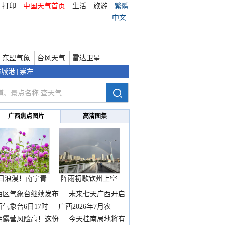
打印
中国天气首页
生活
旅游
繁體
中文
东盟气象
台风天气
雷达卫星
防城港
|
崇左
广西焦点图片
高清图集
日浪漫！南宁青
阵雨初歇钦州上空
秀山
邂逅
西区气象台继续发布
未来七天广西开启
热
西气象台6日17时
广西2026年7月农
期露营风险高！这份
今天桂南局地将有