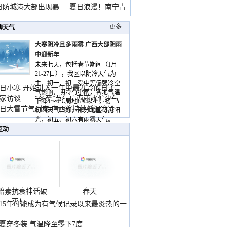
雨
日防城港大部出现暴
夏日浪漫！南宁青
山
更多
聊天气
大寒阴冷且多雨雾 广西大部阴雨
中迎新年
未来七天，包括春节期间（1月
21-27日），我区以阴冷天气为
主，初一、初二受中等偏强冷空
日小寒 开始进入一年中最寒冷的日子
气影响，阴冷有小雨，各地气温
家访谈——“冬至”节气广西雨水偏少气
下降4～6℃局地8℃以上，初三、
低
日大雪节气到来 广西将持续低温寒冷
初四天气转好，部分地区可见阳
气
光，初五、初六有雨雾天气。
互动
胎素抗衰神话破
春天
灭！
015年可能成为有气候记录以来最炎热的一
夏穿冬装 气温降至零下7度