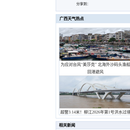
分享到：
广西天气热点
为应对台风“美莎克” 北海外沙码头渔
回港避风
超警3.14米！柳江2026年第1号洪水过
市民在堤岸见证汛况
相关新闻