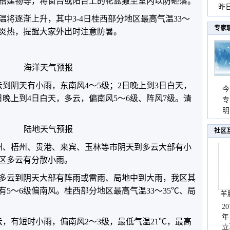
搭建物等，将窗台或阳台上的花盆搬至室内以防砸落。
暴
昨
将逐渐上升，其中3-4日桂西部分地区最高气温33～
秀
专家
为炎热，提醒大家外出时注意防暑。
海洋天气预报
到阴天有小雨，东南风4～5级；2日晚上到3日白天，
今
日晚上到4日白天，多云，偏南风5～6级、阵风7级。请
专
温
明
天
陆地天气预报
社区
州、梧州、贵港、来宾、玉林等市阴天到多云大部有小
区多云有分散小雨。
北多云到阴天大部有阵雨或雷雨、局地中到大雨，我区其
5～6级偏南风。桂西部分地区最高气温33～35℃、局
羊
2
年
，有短时小雨，偏南风2～3级，最低气温21℃，最高
立