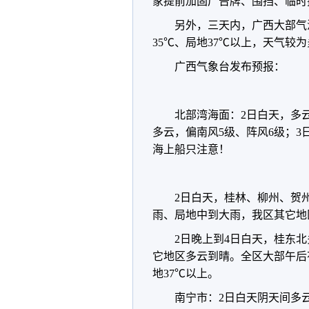
家提前加固广告牌、围挡、临时
另外，三天内，广西大部气温
35℃、局地37℃以上，天气较
广西气象台发布预报：
北部湾海面：2日白天，多云
多云，偏南风5级、阵风6级；3
海上船只注意！
2日白天，桂林、柳州、贺
雨、局地中到大雨，我区其它地
2日晚上到4日白天，桂东
它地区多云到晴。全区大部午后有
地37℃以上。
南宁市：2日白天阴天间多云