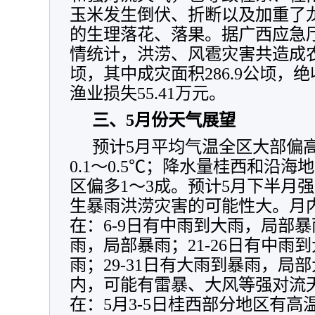
玉米发生倒伏、折断以及加重了
的生理落花、落果。据广西应急厅4
情统计，洪涝、风雹灾害共造成农作
顷，其中成灾面积286.9公顷，绝
渔业损失55.41万元。
三、5月份天气展望
预计5月平均气温全区大部偏高0
0.1～0.5℃；降水量桂西和沿海
区偏多1～3成。预计5月下半月
生暴雨洪涝灾害的可能性大。月
在：6-9日有中雨到大雨，局部暴雨
雨，局部暴雨；21-26日有中雨
雨；29-31日有大雨到暴雨，局
内，可能有雷暴、大风等强对流
在：5月3-5日桂西部分地区有高温