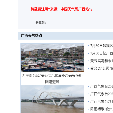
转载请注明“来源：中国天气网广西站”。
分享到：
广西天气热点
7月30日起
7月30日起
天气实况和未
受台风“红霞”
为应对台风“美莎克” 北海外沙码头渔船
有较强降雨
回港避风
广西气象台26
广西气象台20
预警
广西气象台7月
阵雨初歇 钦