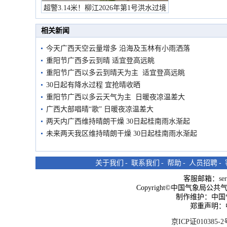
超警3.14米！柳江2026年第1号洪水过境
市民在堤岸见证汛况
相关新闻
今天广西天空云量增多 沿海及玉林有小雨洒落
重阳节广西多云到晴 适宜登高远眺
重阳节广西以多云到晴天为主 适宜登高远眺
30日起有降水过程 宜抢晴收晒
重阳节广西以多云天气为主 日暖夜凉温差大
广西大部唱晴“歌” 日暖夜凉温差大
两天内广西维持晴朗干燥 30日起桂南雨水渐起
未来两天我区维持晴朗干燥 30日起桂南雨水渐起
关于我们
-
联系我们
-
帮助
-
人员招聘
-
客服邮箱：
se
Copyright©中国气象局公共气象服
制作维护：中国
郑重声明：
京ICP证010385-2