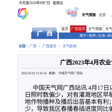
今天是
2026年8月7日
星期五
天气预报
北京
首页
广西首页
天气预报
天
南宁
|
桂林
|
北海
|
柳
全国
>
广西
>
广西首页
>
天气新闻
广西2023年4月农
2023-05-01 11:41:24 来源：
中国天气网广西站
中国天气网广西站讯 4月17
日照时数偏少，对有灌溉地区早
地作物播种及播后出苗基本有利
少，导致我区春播春插进度同比偏