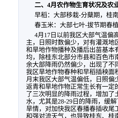
二、4月农作物生育状况及农
早稻：大部移栽-分蘖期，桂
春玉米：大部七叶-拔节期春植
4月17日以前我区大部气温偏
主，日照时数偏少，对有灌溉地
和旱地作物播种及播后出苗基本
均，除桂东北部分市县和百色市
余大部降雨仍然偏少，出现了不
我区旱地作物春种和早稻插秧面积
月末我区大部气温偏低，日照偏
返青和旱地作物正常生长有一定
了三次明显的降雨过程，增加了
水，尤其是28-29日的降雨，缓
旱情，对加快我区春播春插收尾
和强对流天气，也导致桂东、桂