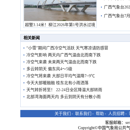
广西气象台20
预警
广西气象台7月
超警3.14米！柳江2026年第1号洪水过境
市民在堤岸见证汛况
相关新闻
“小雪”期间广西冷空气活跃 天气寒凉请防感冒
冷空气影响 两天内广西气温由北而南下跌
冷空气来袭 未来两天气温由北而南下跌
多云转阴天 偏东风4～5级
冷空气将来袭 大部日平均气温降7~9℃
今天大部暖融融 桂东北有小雨洒落
天气转折将至！ 22-24日全区降温大部转雨
北部湾海面两天内 多云到阴天有分散小雨
关于我们
-
联系我们
-
帮助
-
人员招聘
-
客服邮箱：
se
Copyright©中国气象局公共气象服