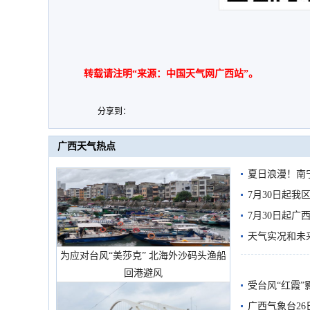
转载请注明“来源：中国天气网广西站”。
分享到：
广西天气热点
夏日浪漫！南
7月30日起
7月30日起
天气实况和未
为应对台风“美莎克” 北海外沙码头渔船
回港避风
受台风“红霞”
有较强降雨
广西气象台26