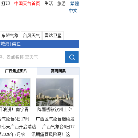
打印
中国天气首页
生活
旅游
繁體
中文
东盟气象
台风天气
雷达卫星
防城港
|
崇左
广西焦点图片
高清图集
日浪漫！南宁青
阵雨初歇钦州上空
秀山
邂逅
西气象台8日17时
广西区气象台继续发
来七天广西开启晴热
广西气象台6日17
2026年7月农
汛期露营风险高！这