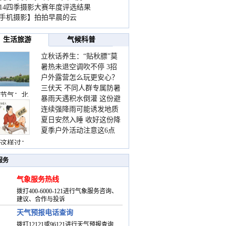
014四季摄影大赛年度评选结果
手机摄影】拍拍早晨的云
生活旅游
气候科普
立秋话养生：“贴秋膘”莫
暑热未退空调吹不停 3招
着急 先清暑再防燥
户外露营怎么玩更安心？
护住肩颈不酸痛
三伏天 不同人群专属防暑
这份攻略请收好
节气：北
暴雨天遇积水倒灌 这份避
要点请收好
连续强降雨可能诱发地质
险提示请收好
夏日安然入睡 收好这份降
灾害 这些前兆要知道
夏季户外活动注意这6点
温小贴士
防暑健身两不误
这样过：
服务
气象服务热线
拨打400-6000-121进行气象服务咨询、
建议、合作与投诉
天气预报电话查询
拨打12121或96121进行天气预报查询