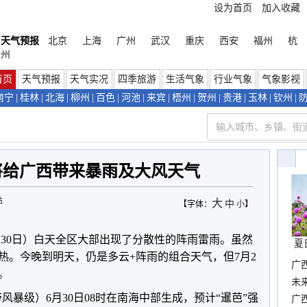
设为首页
加入收藏
天气预报
北京
上海
广州
武汉
重庆
西安
福州
杭
州
首页
天气预报
天气实况
四季旅游
生活气象
行业气象
气象影视
南宁
|
桂林
|
北海
|
柳州
|
百色
|
河池
|
来宾
|
梧州
|
贺州
|
贵港
|
玉林
|
钦州
|
将给广西带来暴雨及大风天气
站
大
中
【字体：
小
】
（30日）白天全区大部出现了分散性的阵雨雷雨。虽然
夏
热。今晚到明天，仍是多云+阵雨的组合天气，但7月2
广
。
布
未
带风暴级）6月30日08时在南海中部生成，预计“暹芭”强
时
广西