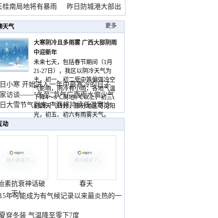
天桂南局地将有暴雨
昨日防城港大部出
暴
更多
聊天气
大寒阴冷且多雨雾 广西大部阴雨
中迎新年
未来七天，包括春节期间（1月
21-27日），我区以阴冷天气为
主，初一、初二受中等偏强冷空
日小寒 开始进入一年中最寒冷的日子
气影响，阴冷有小雨，各地气温
家访谈——“冬至”节气广西雨水偏少气
下降4～6℃局地8℃以上，初三、
低
日大雪节气到来 广西将持续低温寒冷
初四天气转好，部分地区可见阳
气
光，初五、初六有雨雾天气。
互动
胎素抗衰神话破
春天
灭！
015年可能成为有气候记录以来最炎热的一
夏穿冬装 气温降至零下7度