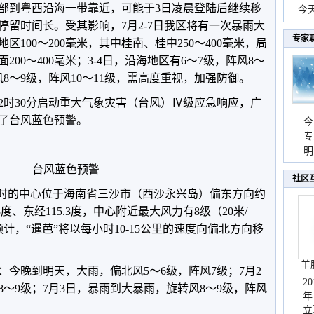
部到粤西沿海一带靠近，可能于3日凌晨登陆后继续移
份
今
留时间长。受其影响，7月2-7日我区将有一次暴雨大
现
专家
100～200毫米，其中桂南、桂中250～400毫米，局
面200～400毫米；3-4日，沿海地区有6～7级，阵风8～
8～9级，阵风10～11级，需高度重视，加强防御。
12时30分启动重大气象灾害（台风）Ⅳ级应急响应，广
发布了台风蓝色预警。
今
专
温
明
天
台风蓝色预警
社区
16时的中心位于海南省三沙市（西沙永兴岛）偏东方向约
3度、东经115.3度，中心附近最大风力有8级（20米/
计，“暹芭”将以每小时10-15公里的速度向偏北方向移
羊
今晚到明天，大雨，偏北风5～6级，阵风7级；7月2
2
8～9级；7月3日，暴雨到大暴雨，旋转风8～9级，阵风
年
立