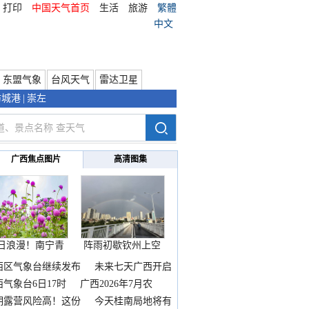
打印
中国天气首页
生活
旅游
繁體
中文
东盟气象
台风天气
雷达卫星
防城港
|
崇左
广西焦点图片
高清图集
日浪漫！南宁青
阵雨初歇钦州上空
秀山
邂逅
西区气象台继续发布
未来七天广西开启
热
西气象台6日17时
广西2026年7月农
期露营风险高！这份
今天桂南局地将有