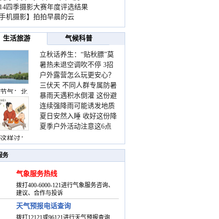
014四季摄影大赛年度评选结果
手机摄影】拍拍早晨的云
生活旅游
气候科普
立秋话养生：“贴秋膘”莫
暑热未退空调吹不停 3招
着急 先清暑再防燥
户外露营怎么玩更安心？
护住肩颈不酸痛
三伏天 不同人群专属防暑
这份攻略请收好
节气：北
暴雨天遇积水倒灌 这份避
要点请收好
连续强降雨可能诱发地质
险提示请收好
夏日安然入睡 收好这份降
灾害 这些前兆要知道
夏季户外活动注意这6点
温小贴士
防暑健身两不误
这样过：
服务
气象服务热线
拨打400-6000-121进行气象服务咨询、
建议、合作与投诉
天气预报电话查询
拨打12121或96121进行天气预报查询