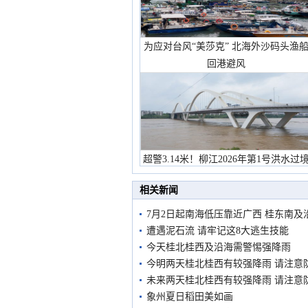
为应对台风“美莎克” 北海外沙码头渔
回港避风
超警3.14米！柳江2026年第1号洪水过
市民在堤岸见证汛况
相关新闻
7月2日起南海低压靠近广西 桂东南
遭遇泥石流 请牢记这8大逃生技能
今天桂北桂西及沿海需警惕强降雨
今明两天桂北桂西有较强降雨 请注意
未来两天桂北桂西有较强降雨 请注意
象州夏日稻田美如画