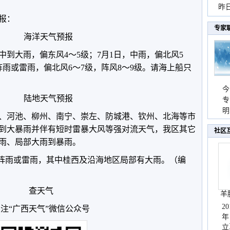
暴
昨
预报：
秀
专家
海洋天气预报
到大雨，偏东风4～5级；7月1日，中雨，偏北风5
阵雨或雷雨，偏北风6～7级，阵风8～9级。请海上船只
今
陆地天气预报
专
温
明
、河池、柳州、南宁、崇左、防城港、钦州、北海等市
天
到大暴雨并伴有短时雷暴大风等强对流天气，我区其它
社区
雨、局部大雨到暴雨。
部有阵雨或雷雨，其中桂西及沿海地区局部有大雨。（编
查天气
羊
2
注“广西天气”微信公众号
年
立