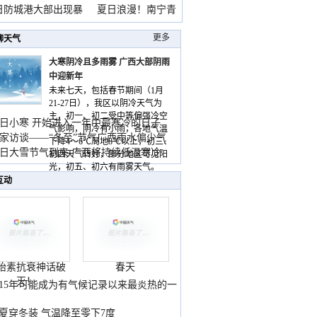
雨
日防城港大部出现暴
夏日浪漫！南宁青
山
更多
聊天气
大寒阴冷且多雨雾 广西大部阴雨
中迎新年
未来七天，包括春节期间（1月
21-27日），我区以阴冷天气为
主，初一、初二受中等偏强冷空
日小寒 开始进入一年中最寒冷的日子
气影响，阴冷有小雨，各地气温
家访谈——“冬至”节气广西雨水偏少气
下降4～6℃局地8℃以上，初三、
低
日大雪节气到来 广西将持续低温寒冷
初四天气转好，部分地区可见阳
气
光，初五、初六有雨雾天气。
互动
胎素抗衰神话破
春天
灭！
015年可能成为有气候记录以来最炎热的一
夏穿冬装 气温降至零下7度