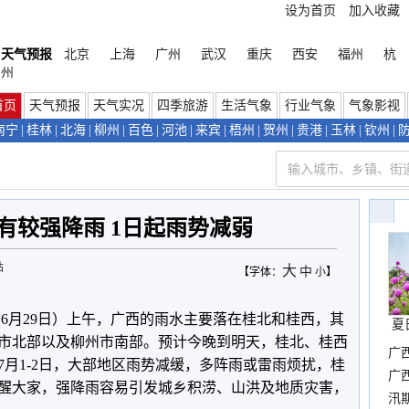
设为首页
加入收藏
天气预报
北京
上海
广州
武汉
重庆
西安
福州
杭
州
首页
天气预报
天气实况
四季旅游
生活气象
行业气象
气象影视
南宁
|
桂林
|
北海
|
柳州
|
百色
|
河池
|
来宾
|
梧州
|
贺州
|
贵港
|
玉林
|
钦州
|
有较强降雨 1日起雨势减弱
站
大
中
【字体：
小
】
（6月29日）上午，广西的雨水主要落在桂北和桂西，其
夏
市北部以及柳州市南部。预计今晚到明天，桂北、桂西
广
月1-2日，大部地区雨势减缓，多阵雨或雷雨烦扰，桂
晴
广
醒大家，强降雨容易引发城乡积涝、山洪及地质灾害，
汛