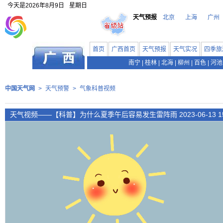
今天是
2026年8月9日
星期日
天气预报
北京
上海
广州
首页
广西首页
天气预报
天气实况
四季旅
南宁
|
桂林
|
北海
|
柳州
|
百色
|
河池
中国天气网
>
天气预警
>
气象科普视频
天气视频——【科普】为什么夏季午后容易发生雷阵雨 2023-06-13 15: