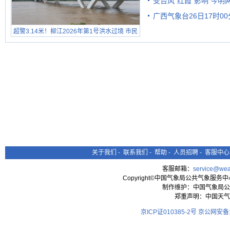
受台风“红霞”影响 今
广西气象台26日17时0
有较强降雨
超警3.14米！柳江2026年第1号洪水过境 市民
在堤岸见证汛况
关于我们
-
联系我们
-
帮助
-
人员招聘
-
客服中心
客服邮箱：
service@wea
Copyright©中国气象局公共气象服务中心 All
制作维护：中国气象局公
郑重声明：中国天气
京ICP证010385-2号
京公网安备11