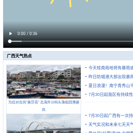
广西天气热点
今天桂南局地将有暴雨或
昨日防城港大部出现暴雨
需继续防范
雨
夏日浪漫！南宁青秀山
7月30日起我区有持续
为应对台风“美莎克” 北海外沙码头渔船回港避
风
7月30日起广西有一次
天气实况和未来七天天