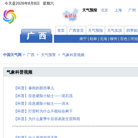
今天是
2026年8月8日
星期六
天气预报
北京
上海
广州
首页
广西首页
天气预报
天气实况
四季旅
南宁
|
桂林
|
北海
|
柳州
|
百色
|
河池
中国天气网
>
广西
>
天气预警
>
气象科普视频
气象科普视频
【科普】暴雨的那些事儿
【科普】应急避险小贴士——泥石流
【科普】应急避险小贴士——洪水
【科普】打雷时为什么不能站在树下
【科普】为什么夏季午后容易发生雷阵雨
【科普】什么是强对流天气