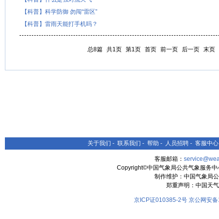
【科普】科学防御 勿闯“雷区”
【科普】雷雨天能打手机吗？
总8篇
共1页
第1页
首页
前一页
后一页
末页
关于我们
-
联系我们
-
帮助
-
人员招聘
-
客服中心
客服邮箱：
service@wea
Copyright©中国气象局公共气象服务中心 All
制作维护：中国气象局公
郑重声明：中国天气
京ICP证010385-2号
京公网安备11