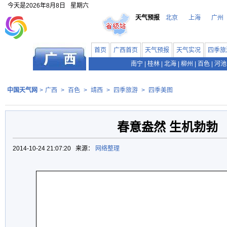
今天是
2026年8月8日
星期六
天气预报
北京
上海
广州
首页
广西首页
天气预报
天气实况
四季旅
南宁
|
桂林
|
北海
|
柳州
|
百色
|
河池
中国天气网
>
广西
>
百色
>
靖西
>
四季旅游
>
四季美图
春意盎然 生机勃勃
2014-10-24 21:07:20 来源：
网络整理