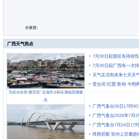
分享到：
广西天气热点
7月30日起我区有持续
7月30日起广西有一次
天气实况和未来七天天
受台风“红霞”影响 今
为应对台风“美莎克” 北海外沙码头渔船回港避
有较强降雨
风
广西气象台26日17时0
广西气象台2026年7月
广西气象台7月24日1
级预警
阵雨初歇 钦州上空邂逅