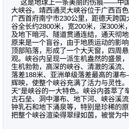
这是地球上一条美丽的伤痕——中国
大峡谷。靖西通灵大峡谷位于广西百色
广西首府南宁市230公里，距德天跨国
谷全长约2800米，宽200米，深300
及地下暗河、隧道贯通连结，通天彻地
原来是一个盲谷，由于地质运动的影响
顶部陷落，形成了一个大天窗，四周悬
观。峡谷内呈现一派生机盎然的盛景，
生机勃勃，高深的峡谷、清澈的溪流、
落差188米、亚洲单级落差最高的瀑
辉映，使整个峡谷充满了活力与灵性。
天"是峡谷的一大特色。峡谷内荟萃了
古石垒、洞中瀑布、地下河、峡谷溪流
钟乳石和地下涌泉等，特别是珍稀的原
把整个峡谷渲染得翠绿如茵，被誉为中