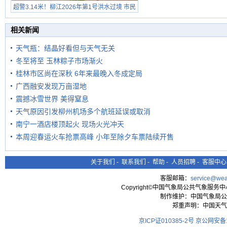
超警3.14米！柳江2026年第1号洪水过境 市民
在堤岸见证汛况
相关新闻
天气瓶：结晶好看但与天气无关
冬至将至 玉林粽子市场渐火
桂林市区尚在深秋 6年来最晚入冬成定局
广西融安发现万亩湿地
震撼冰雪世界 美得窒息
天气原因引发柳州机场多个航班延误或取消
南宁一酒店楼顶起火 现场火光冲天
本周迎春运火车抢票高峰 小年至除夕车票陆续开售
关于我们
-
联系我们
-
帮助
-
人员招聘
-
客服中心
客服邮箱：
service@wea
Copyright©中国气象局公共气象服务中心 All
制作维护：中国气象局公
郑重声明：中国天气
京ICP证010385-2号
京公网安备11