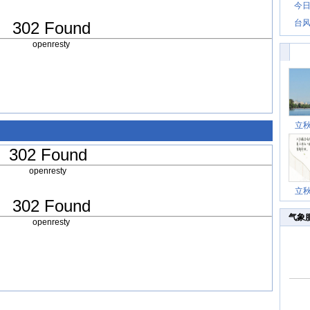
今日
台风
302 Found
openresty
立
302 Found
openresty
立
302 Found
气象
openresty