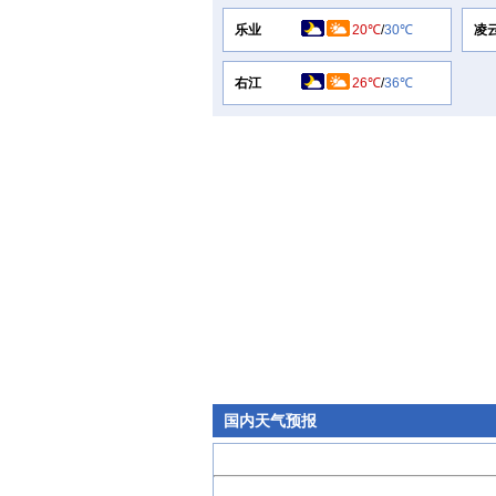
乐业
20℃
/
30℃
凌
右江
26℃
/
36℃
国内天气预报