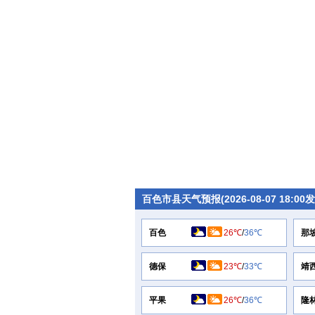
百色市县天气预报(2026-08-07 18:00
百色
26℃
/
36℃
那
德保
23℃
/
33℃
靖
平果
26℃
/
36℃
隆