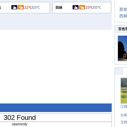
云
22℃
/
33℃
田林
23℃
/
35℃
那
西
百色
江
台风
302 Found
立秋
openresty