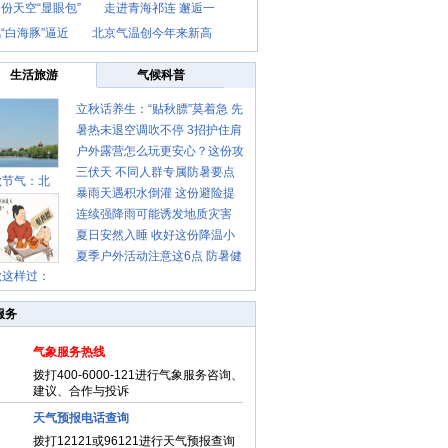
份天空“显眼包”
走进青海祁连 邂逅一
“白海豚”逼近
北京气温创今年来新高
生活旅游
气候科普
立秋话养生：“贴秋膘”莫着急 先
暑热未退空调吹不停 3招护住肩
清暑再防燥
户外露营怎么玩更安心？这份攻
颈不酸痛
三伏天 不同人群专属防暑要点
略请收好
秋节气：北
暴雨天遇积水倒灌 这份避险提
请收好
连续强降雨可能诱发地质灾害
示请收好
夏日安然入睡 收好这份降温小
这些前兆要知道
夏季户外活动注意这6点 防暑健
贴士
秋这样过：
身两不误
服务
气象服务热线
拨打400-6000-121进行气象服务咨询、
建议、合作与投诉
天气预报电话查询
拨打12121或96121进行天气预报查询