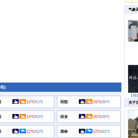
气象
发布)
【视
坡
22℃
/
32℃
田阳
26℃
/
36℃
关于
西
23℃
/
33℃
田东
26℃
/
36℃
林
22℃
/
32℃
西林
22℃
/
32℃