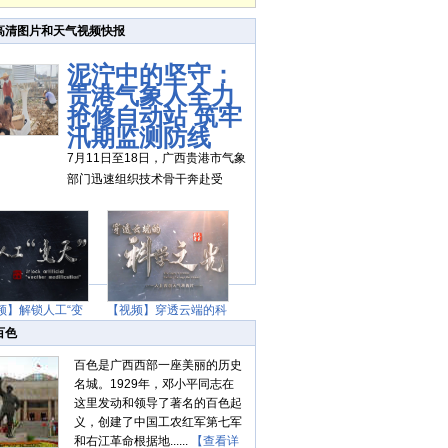
高清图片和天气视频快报
泥泞中的坚守：
贵港气象人全力
抢修自动站 筑牢
汛期监测防线
7月11日至18日，广西贵港市气象
部门迅速组织技术骨干奔赴受
频】解锁人工“变
【视频】穿透云端的科
天”
学之光
百色
百色是广西西部一座美丽的历史
名城。1929年，邓小平同志在
这里发动和领导了著名的百色起
义，创建了中国工农红军第七军
和右江革命根据地......
【查看详