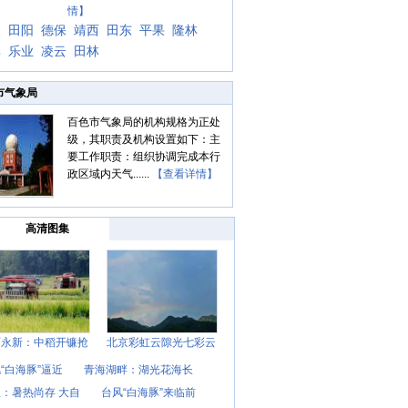
情】
坡
田阳
德保
靖西
田东
平果
隆林
林
乐业
凌云
田林
市气象局
百色市气象局的机构规格为正处
级，其职责及机构设置如下：主
要工作职责：组织协调完成本行
政区域内天气......
【查看详情】
高清图集
西永新：中稻开镰抢
北京彩虹云隙光七彩云
“白海豚”逼近
青海湖畔：湖光花海长
：暑热尚存 大自
台风“白海豚”来临前