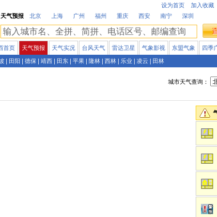
设为首页
加入收藏
天气预报
北京
上海
广州
福州
重庆
西安
南宁
深圳
西首页
天气预报
天气实况
台风天气
雷达卫星
气象影视
东盟气象
四季
坡
|
田阳
|
德保
|
靖西
|
田东
|
平果
|
隆林
|
西林
|
乐业
|
凌云
|
田林
城市天气查询：