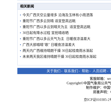
市民在堤岸见证汛况
相关新闻
今天广西天空云量增多 沿海及玉林有小雨洒落
重阳节广西多云到晴 适宜登高远眺
重阳节广西以多云到晴天为主 适宜登高远眺
30日起有降水过程 宜抢晴收晒
重阳节广西以多云天气为主 日暖夜凉温差大
广西大部唱晴“歌” 日暖夜凉温差大
两天内广西维持晴朗干燥 30日起桂南雨水渐起
未来两天我区维持晴朗干燥 30日起桂南雨水渐起
关于我们
-
联系我们
-
帮助
-
人员招聘
-
客服邮箱：
se
Copyright©中国气象局公共气象服
制作维护：中国
郑重声明：
京ICP证010385-2