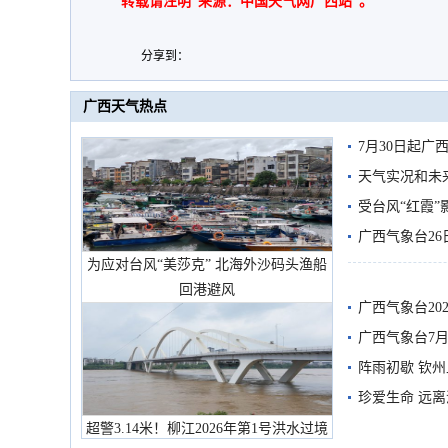
转载请注明“来源：中国天气网广西站”。
分享到：
广西天气热点
7月30日起
天气实况和未
受台风“红霞”
有较强降雨
广西气象台26
为应对台风“美莎克” 北海外沙码头渔船
回港避风
广西气象台20
预警
广西气象台7月
阵雨初歇 钦
珍爱生命 远
超警3.14米！柳江2026年第1号洪水过境