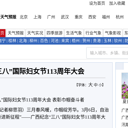
设为首页
加入收藏
天气预报
北京
上海
广州
武汉
重庆
西安
福州
杭州
首页
天气预报
天气实况
四季旅游
生活气象
行业气象
气象影视
南宁
|
桂林
|
北海
|
柳州
|
百色
|
河池
|
来宾
|
梧州
|
贺州
|
贵港
|
玉林
|
钦州
|
八”国际妇女节113周年大会
大
中
【字体：
小
】
”国际妇女节113周年大会 表彰巾帼奋斗者
夏
（记者柳思羽）三月春风暖，巾帼绽芳华。3月6日，自治
广
进新征程”——广西纪念“三八”国际妇女节113周年大
晴
广
汛