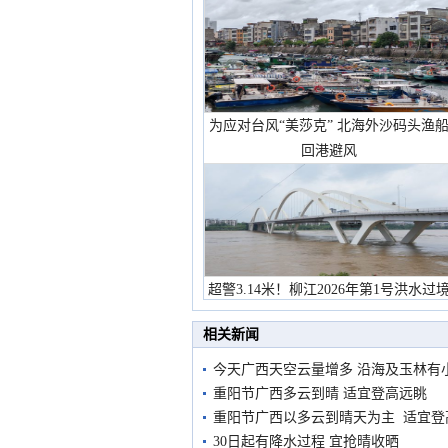
为应对台风“美莎克” 北海外沙码头渔
回港避风
超警3.14米！柳江2026年第1号洪水过
市民在堤岸见证汛况
相关新闻
今天广西天空云量增多 沿海及玉林有
重阳节广西多云到晴 适宜登高远眺
重阳节广西以多云到晴天为主 适宜登
30日起有降水过程 宜抢晴收晒