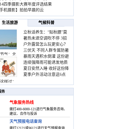
014四季摄影大赛年度评选结果
手机摄影】拍拍早晨的云
生活旅游
气候科普
立秋话养生：“贴秋膘”莫
暑热未退空调吹不停 3招
着急 先清暑再防燥
户外露营怎么玩更安心？
护住肩颈不酸痛
三伏天 不同人群专属防暑
这份攻略请收好
节气：北
暴雨天遇积水倒灌 这份避
要点请收好
连续强降雨可能诱发地质
险提示请收好
夏日安然入睡 收好这份降
灾害 这些前兆要知道
夏季户外活动注意这6点
温小贴士
防暑健身两不误
这样过：
服务
气象服务热线
拨打400-6000-121进行气象服务咨询、
建议、合作与投诉
天气预报电话查询
拨打12121或96121进行天气预报查询