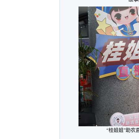
“桂姐姐”助