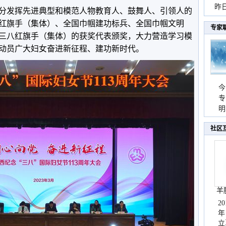
暴
昨
分发挥先进典型和模范人物教育人、鼓舞人、引领人的
秀
红旗手（集体）、全国巾帼建功标兵、全国巾帼文明
专家
三八红旗手（集体）的获奖代表颁奖，大力营造学习模
动员广大妇女奋进新征程、建功新时代。
今
专
温
明
天
社区
羊
2
年
立