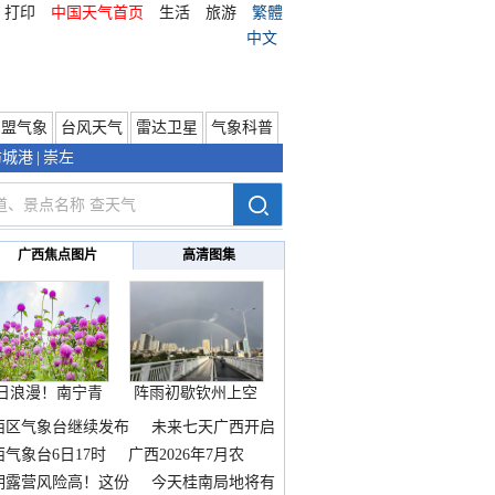
打印
中国天气首页
生活
旅游
繁體
中文
东盟气象
台风天气
雷达卫星
气象科普
防城港
|
崇左
广西焦点图片
高清图集
日浪漫！南宁青
阵雨初歇钦州上空
秀山
邂逅
西区气象台继续发布
未来七天广西开启
热
西气象台6日17时
广西2026年7月农
期露营风险高！这份
今天桂南局地将有