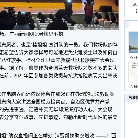
2
【
场。广西新闻网记者柳思羽摄
帼志愿者，也是‘桂姐姐’宣讲队的一员。我们救援队的存
更希望告诉大家怎样尽可能地避免灾难发生以及如何自
立秋
三八红旗手、桂林全州县蓝天救援队队长廖雯在大会现
事。据了解，廖雯作为全国蓝天救援队为数不多的女队
在前，2022年因参加各类救援与抗洪抢险表现突出荣获
立秋
工作电脑界面还依然停留在那起正在办理的司法救助案
气象
同志向大家讲述全国模范检察官、自治区优秀共产党
的先进事迹，话语朴实无华却深深打动人心。大会现
表分享奋斗故事、先进事迹，勾勒出新时代女性的最美
姐姐”助农直播间正在举办“消费帮扶助农增收”——广西