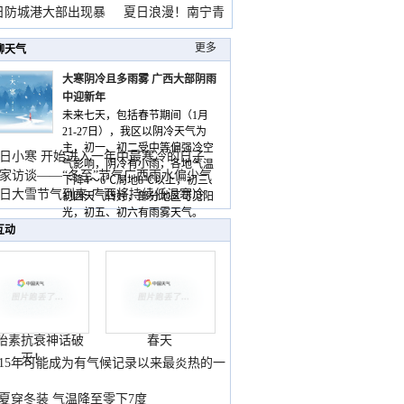
雨
日防城港大部出现暴
夏日浪漫！南宁青
山
更多
聊天气
大寒阴冷且多雨雾 广西大部阴雨
中迎新年
未来七天，包括春节期间（1月
21-27日），我区以阴冷天气为
主，初一、初二受中等偏强冷空
日小寒 开始进入一年中最寒冷的日子
气影响，阴冷有小雨，各地气温
家访谈——“冬至”节气广西雨水偏少气
下降4～6℃局地8℃以上，初三、
低
日大雪节气到来 广西将持续低温寒冷
初四天气转好，部分地区可见阳
气
光，初五、初六有雨雾天气。
互动
胎素抗衰神话破
春天
灭！
015年可能成为有气候记录以来最炎热的一
夏穿冬装 气温降至零下7度