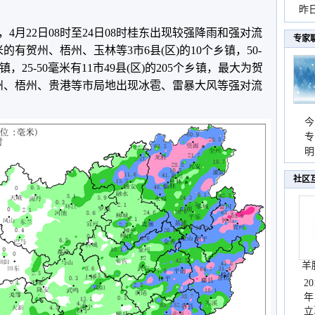
暴
昨
秀
4月22日08时至24日08时桂东出现较强降雨和强对流
专家
的有贺州、梧州、玉林等3市6县(区)的10个乡镇，50-
乡镇，25-50毫米有11市49县(区)的205个乡镇，最大为贺
贺州、梧州、贵港等市局地出现冰雹、雷暴大风等强对流
今
专
温
明
天
社区
羊
2
年
立