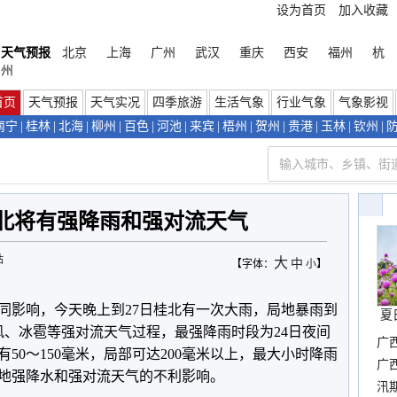
设为首页
加入收藏
天气预报
北京
上海
广州
武汉
重庆
西安
福州
杭
州
首页
天气预报
天气实况
四季旅游
生活气象
行业气象
气象影视
南宁
|
桂林
|
北海
|
柳州
|
百色
|
河池
|
来宾
|
梧州
|
贺州
|
贵港
|
玉林
|
钦州
|
桂北将有强降雨和强对流天气
站
大
中
【字体：
小
】
同影响，今天晚上到27日桂北有一次大雨，局地暴雨到
夏
风、冰雹等强对流天气过程，最强降雨时段为24日夜间
广
50～150毫米，局部可达200毫米以上，最大小时降雨
晴
广
局地强降水和强对流天气的不利影响。
汛