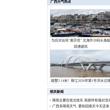
广西天气热点
为应对台风“美莎克” 北海外沙码头渔
回港避风
超警3.14米！柳江2026年第1号洪水过
市民在堤岸见证汛况
相关新闻
降雨主要在桂北桂东 局部伴有强对流
广西多降雨天气 雾和回南天今天还来