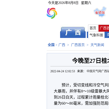
今天是
2026年8月8日
星期六
首页
广西
气象科普
全国
>
广西
>
广西首页
>
天气新闻
今晚至27日
2022-04-24 12:02:53 来源：
中国天气网广西
预计，受切变线和冷空气共
大暴雨，并伴有8～10级雷暴大
到26日白天，过程累计雨量桂北有
量为60～80毫米，需加强防范