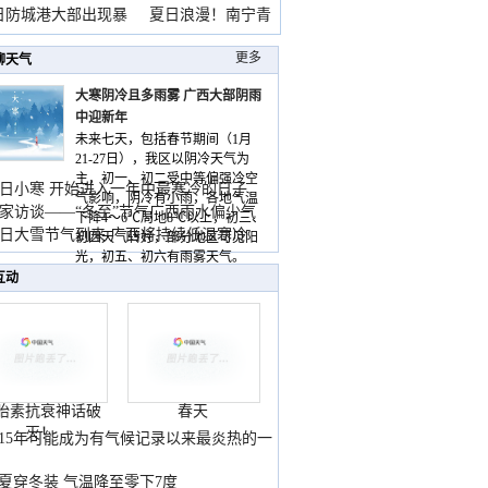
雨
日防城港大部出现暴
夏日浪漫！南宁青
山
更多
聊天气
大寒阴冷且多雨雾 广西大部阴雨
中迎新年
未来七天，包括春节期间（1月
21-27日），我区以阴冷天气为
主，初一、初二受中等偏强冷空
日小寒 开始进入一年中最寒冷的日子
气影响，阴冷有小雨，各地气温
家访谈——“冬至”节气广西雨水偏少气
下降4～6℃局地8℃以上，初三、
低
日大雪节气到来 广西将持续低温寒冷
初四天气转好，部分地区可见阳
气
光，初五、初六有雨雾天气。
互动
胎素抗衰神话破
春天
灭！
015年可能成为有气候记录以来最炎热的一
夏穿冬装 气温降至零下7度