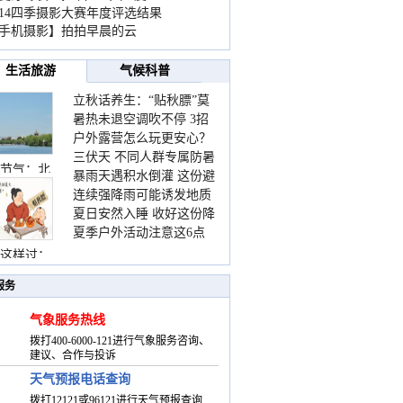
014四季摄影大赛年度评选结果
手机摄影】拍拍早晨的云
生活旅游
气候科普
立秋话养生：“贴秋膘”莫
暑热未退空调吹不停 3招
着急 先清暑再防燥
户外露营怎么玩更安心？
护住肩颈不酸痛
三伏天 不同人群专属防暑
这份攻略请收好
节气：北
暴雨天遇积水倒灌 这份避
要点请收好
连续强降雨可能诱发地质
险提示请收好
夏日安然入睡 收好这份降
灾害 这些前兆要知道
夏季户外活动注意这6点
温小贴士
防暑健身两不误
这样过：
服务
气象服务热线
拨打400-6000-121进行气象服务咨询、
建议、合作与投诉
天气预报电话查询
拨打12121或96121进行天气预报查询