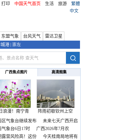
打印
中国天气首页
生活
旅游
繁體
中文
东盟气象
台风天气
雷达卫星
防城港
|
崇左
广西焦点图片
高清图集
日浪漫！南宁青
阵雨初歇钦州上空
秀山
邂逅
西区气象台继续发布
未来七天广西开启
热
西气象台6日17时
广西2026年7月农
期露营风险高！这份
今天桂南局地将有