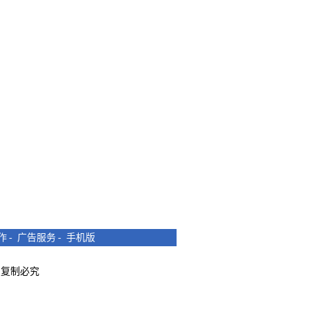
作
-
广告服务
-
手机版
所有 复制必究