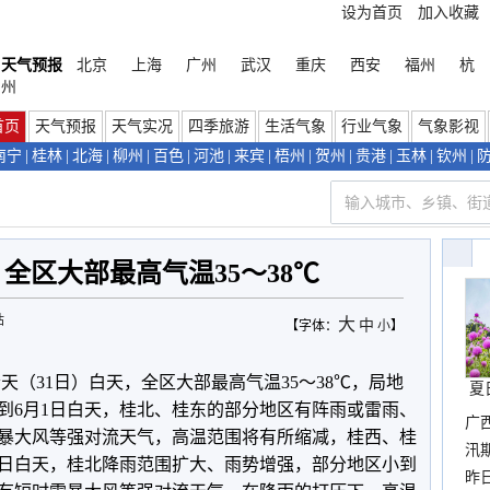
设为首页
加入收藏
天气预报
北京
上海
广州
武汉
重庆
西安
福州
杭
州
首页
天气预报
天气实况
四季旅游
生活气象
行业气象
气象影视
南宁
|
桂林
|
北海
|
柳州
|
百色
|
河池
|
来宾
|
梧州
|
贺州
|
贵港
|
玉林
|
钦州
|
全区大部最高气温35～38℃
站
大
中
【字体：
小
】
天（31日）白天，全区大部最高气温35～38℃，局地
夏
上到6月1日白天，桂北、桂东的部分地区有阵雨或雷雨、
广
暴大风等强对流天气，高温范围将有所缩减，桂西、桂
汛
月2日白天，桂北降雨范围扩大、雨势增强，部分地区小到
暴
昨