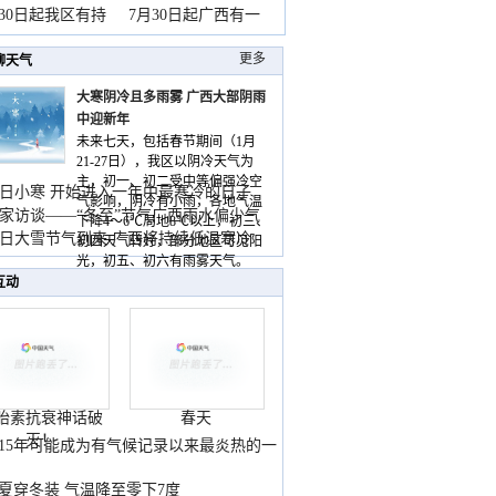
山
月30日起我区有持
7月30日起广西有一
更多
聊天气
大寒阴冷且多雨雾 广西大部阴雨
中迎新年
未来七天，包括春节期间（1月
21-27日），我区以阴冷天气为
主，初一、初二受中等偏强冷空
日小寒 开始进入一年中最寒冷的日子
气影响，阴冷有小雨，各地气温
家访谈——“冬至”节气广西雨水偏少气
下降4～6℃局地8℃以上，初三、
低
日大雪节气到来 广西将持续低温寒冷
初四天气转好，部分地区可见阳
气
光，初五、初六有雨雾天气。
互动
胎素抗衰神话破
春天
灭！
015年可能成为有气候记录以来最炎热的一
夏穿冬装 气温降至零下7度