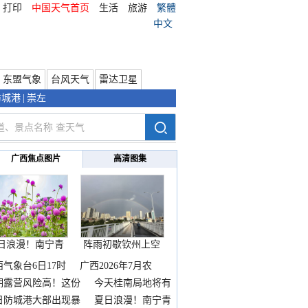
打印
中国天气首页
生活
旅游
繁體
中文
东盟气象
台风天气
雷达卫星
防城港
|
崇左
广西焦点图片
高清图集
日浪漫！南宁青
阵雨初歇钦州上空
秀山
邂逅
西气象台6日17时
广西2026年7月农
期露营风险高！这份
今天桂南局地将有
雨
日防城港大部出现暴
夏日浪漫！南宁青