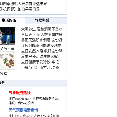
014四季摄影大赛年度评选结果
手机摄影】拍拍早晨的云
生活旅游
气候科普
大暑养生 温和消暑不贪凉
三伏天 不同人群专属防暑
暴雨天遇积水倒灌 这份避
要点请收好
连续强降雨可能诱发地质
险提示请收好
节气：南
夏日安然入睡 收好这份降
灾害 这些前兆要知道
夏季户外活动注意这6点
温小贴士
夏日健康享受冷饮 牢记
防暑健身两不误
小暑节气：南方开启“桑
“两注意一控制”
拿”模式 北方陆续进入雨
这样过：
季
服务
气象服务热线
拨打400-6000-121进行气象服务咨询、
建议、合作与投诉
天气预报电话查询
拨打12121或96121进行天气预报查询