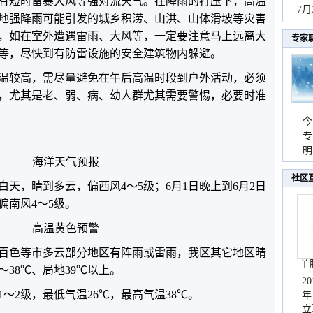
有短时雷暴大风等强对流天气。在降雨的打压下，高温
秀
7
地强降雨可能引发的城乡积涝、山洪、山体滑坡等灾害
，如在室外遭遇雷雨、大风等，一定要注意马上远离大
专家
等，尽快到有防雷设施的安全建筑物内躲避。
温较高，需尽量避免在午后高温时段到户外活动，必须
，尤其是老、弱、病、幼人群尤其需要警惕，必要时准
今
专
温
明
海洋天气预报
天
社区
白天，晴到多云，偏西风4～5级；6月1日晚上到6月2日
偏南风4～5级。
高温黄色预警
百色等市多云部分地区有阵雨或雷雨，我区其它地区晴
羊
～38℃、局地39℃以上。
2
～2级，最低气温26℃，最高气温38℃。
年
立