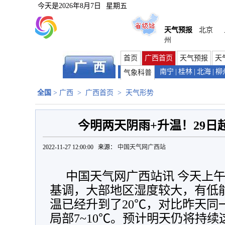
今天是
2026年8月7日
星期五
天气预报
北京
州
首页
广西首页
天气预报
天
南宁
|
桂林
|
北海
|
柳
气象科普
全国
>
广西
>
广西首页
>
天气形势
今明两天阴雨+升温！29日
2022-11-27 12:00:00 来源：
中国天气网广西站
中国天气网广西站讯 今天上
基调，大部地区湿度较大，有低能
温已经升到了20℃，对比昨天同
局部7~10℃。预计明天仍将持续