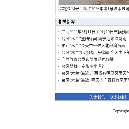
超警3.14米！柳江2026年第1号洪水过
市民在堤岸见证汛况
相关新闻
广西2022年8月11日至9月10日气候预
台风“木兰”登陆徐闻 南宁迎来退烧雨
预计“木兰”今天中午进入北部湾海面
台风“木兰”已登陆广东徐闻 今天中下
广西气象台发布暴雨蓝色预警
台风弱就一定影响小吗？
台风“木兰”逼近 广西将有明显风雨天
台风“木兰”逼近 两天内广西将有风雨
关于我们
-
联系我们
Copyri