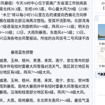
带风暴级）今天16时中心位于距离广东省湛江市徐闻县
2
【
纬20.3度、东经109.5度，中心最大风力9级（23米/
，“木兰”将以每小时15公里左右的速度向西偏北方向移
晨在越南北部沿海再次登陆。受其环流影响，北部湾海
7级逐渐加大到旋转风8～9级，阵风10～11级；明天白
～10级；12日，大雨到暴雨，东南风4～5级；13日，
东兴沿海各地台风警报站，所挂的台风信号二号风球不改
立秋
暴雨蓝色预警
城港、玉林、梧州、贵港、来宾、南宁、崇左等市的部
雨并伴有短时雷暴大风等强对流天气，我区其它地区有
立秋
分地区有6级，阵风7～8级大风。
气象
城港、玉林、梧州、贵港、来宾、南宁、崇左、贺州等
雨到暴雨、局地大暴雨并伴有短时雷暴大风等强对流天
暴雨。沿海和桂南部分地区有6级，阵风7～8级大风。
天，大雨，局地暴雨，东北转东南风3～4级，最低气温