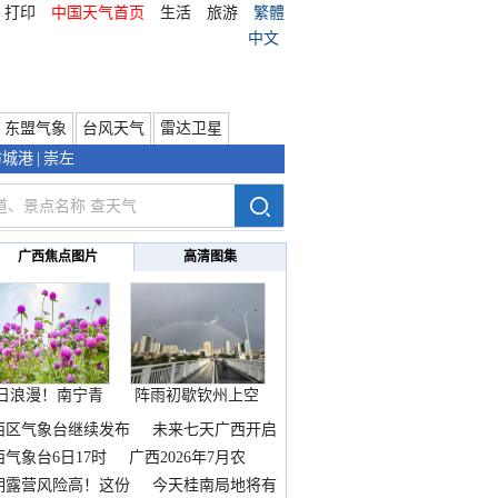
打印
中国天气首页
生活
旅游
繁體
中文
东盟气象
台风天气
雷达卫星
防城港
|
崇左
广西焦点图片
高清图集
日浪漫！南宁青
阵雨初歇钦州上空
秀山
邂逅
西区气象台继续发布
未来七天广西开启
热
西气象台6日17时
广西2026年7月农
期露营风险高！这份
今天桂南局地将有