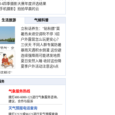
014四季摄影大赛年度评选结果
手机摄影】拍拍早晨的云
生活旅游
气候科普
立秋话养生：“贴秋膘”莫
暑热未退空调吹不停 3招
着急 先清暑再防燥
户外露营怎么玩更安心？
护住肩颈不酸痛
三伏天 不同人群专属防暑
这份攻略请收好
节气：北
暴雨天遇积水倒灌 这份避
要点请收好
连续强降雨可能诱发地质
险提示请收好
夏日安然入睡 收好这份降
灾害 这些前兆要知道
夏季户外活动注意这6点
温小贴士
防暑健身两不误
这样过：
服务
气象服务热线
拨打400-6000-121进行气象服务咨询、
建议、合作与投诉
天气预报电话查询
拨打12121或96121进行天气预报查询