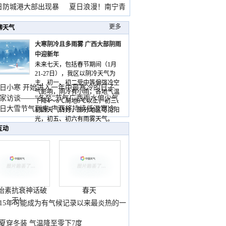
雨
日防城港大部出现暴
夏日浪漫！南宁青
山
更多
聊天气
大寒阴冷且多雨雾 广西大部阴雨
中迎新年
未来七天，包括春节期间（1月
21-27日），我区以阴冷天气为
主，初一、初二受中等偏强冷空
日小寒 开始进入一年中最寒冷的日子
气影响，阴冷有小雨，各地气温
家访谈——“冬至”节气广西雨水偏少气
下降4～6℃局地8℃以上，初三、
低
日大雪节气到来 广西将持续低温寒冷
初四天气转好，部分地区可见阳
气
光，初五、初六有雨雾天气。
互动
胎素抗衰神话破
春天
灭！
015年可能成为有气候记录以来最炎热的一
夏穿冬装 气温降至零下7度