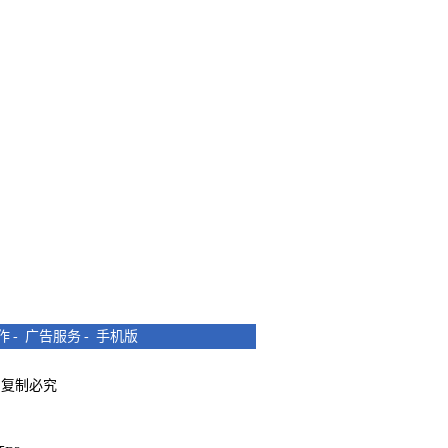
作
-
广告服务
-
手机版
所有 复制必究