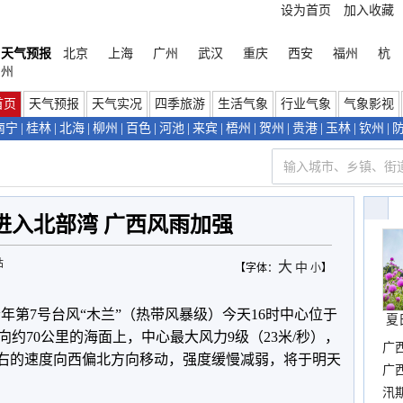
设为首页
加入收藏
天气预报
北京
上海
广州
武汉
重庆
西安
福州
杭
州
首页
天气预报
天气实况
四季旅游
生活气象
行业气象
气象影视
南宁
|
桂林
|
北海
|
柳州
|
百色
|
河池
|
来宾
|
梧州
|
贺州
|
贵港
|
玉林
|
钦州
|
进入北部湾 广西风雨加强
站
大
中
【字体：
小
】
年第7号台风“木兰”（热带风暴级）今天16时中心位于
夏
约70公里的海面上，中心最大风力9级（23米/秒），
广
里左右的速度向西偏北方向移动，强度缓慢减弱，将于明天
晴
广
汛