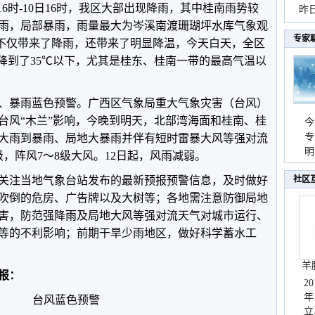
16时-10日16时，我区大部出现降雨，其中桂南雨势较
暴
昨
雨，局部暴雨，雨量最大为岑溪南渡珊瑚坪水库气象观
秀
专家
风不仅带来了降雨，还带来了明显降温，今天白天，全区
都降到了35℃以下，尤其是桂东、桂南一带的最高气温以
、暴雨蓝色预警。广西区气象局重大气象灾害（台风）
台风“木兰”影响，今晚到明天，北部湾海面和桂南、桂
今
专
大雨到暴雨、局地大暴雨并伴有短时雷暴大风等强对流
温
明
，阵风7～8级大风。12日起，风雨减弱。
天
关注当地气象台站发布的最新预报预警信息，及时做好
社区
吹倒的危房、广告牌以及大树等；各地需注意防御局地
害，防范强降雨及局地大风等强对流天气对城市运行、
等的不利影响；前期干旱少雨地区，做好科学蓄水工
羊
预报：
2
年
台风蓝色预警
立