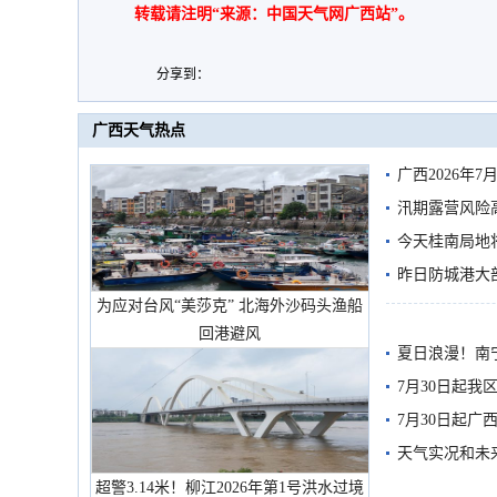
转载请注明“来源：中国天气网广西站”。
分享到：
广西天气热点
广西2026年
汛期露营风险
今天桂南局地将
需继续防范
昨日防城港大
为应对台风“美莎克” 北海外沙码头渔船
雨
回港避风
夏日浪漫！南
7月30日起
7月30日起
天气实况和未
超警3.14米！柳江2026年第1号洪水过境