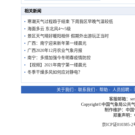
市民在堤岸见证汛况
相关新闻
寒潮天气过程趋于结束 下周我区早晚气温较低
海面多云 东北风4～5级
景区天气晴好暖阳相伴 假期外出游玩正当时
广西：南宁迎来新年第一缕晨光
广西2020年12月农业气象月报
南宁：多措加强今冬明春疫情防控
【视频】2021年南宁第一缕晨光
冬季干燥多风如何应对静电？
关于我们
-
联系我们
-
帮助
-
人员招聘
-
客服邮箱：
se
Copyright©中国气象局公共气象服
制作维护：中国
郑重声明：
京ICP证010385-2