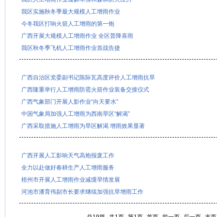
我区实施秋冬季最大规模人工增雨作业
今冬我区打响火箭人工增雨的第一炮
广西开展大规模人工增雨作业 全区普降喜雨
我区秋冬季飞机人工增雨作业首战告捷
广西自治区党委副书记陈际瓦高度评价人工增雨抗旱
广西隆重举行人工增雨防雹火箭作业装备交接仪式
广西气象部门开展人影作业“向天要水”
中国气象局加强人工增雨为西南旱区“解渴”
广西采取措施人工增雨为旱区解渴 增雨效果显著
广西开展人工影响天气高炮报废工作
全力以赴做好春耕生产人工增雨服务
梧州市开展人工增雨作业减缓旱情发展
河池市潘育伟副市长要求继续加强抗旱增雨工作