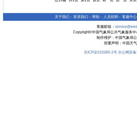
总19篇
共1页
第1页
首页
前一页
后一页
末页
关于我们
-
联系我们
-
帮助
-
人员招聘
-
客服中心
客服邮箱：
service@wea
Copyright©中国气象局公共气象服务中心 All
制作维护：中国气象局公
郑重声明：中国天气
京ICP证010385-2号
京公网安备11