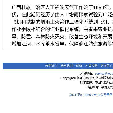
广西壮族自治区人工影响天气工作始于1959年
伏，在此期间经历了由人工增雨探索试验到广泛
飞机和试制的增雨土火箭作业催化系统到飞机、
作业手段相结合的作业催化系统；由春季农业抗
旱、防雹、森林防火灭火、改善生态环境和开展
增加江河、水库蓄水发电，保障漓江航道旅游等
年作业等等的发展过程。进入21世纪后，特别
的重视、关心和大力支持下，广西人工影响天气
求，不断加快建立现代化业务技术体系，加强人
关于我们
-
联系我们
-
帮助
-
人员招聘
-
客服中心
划，依靠科学技术发展人影事业，促进人影事业
客服邮箱：
service@wea
Copyright©中国气象局公共气象服务中心 All
彻落实各项政策条例，坚持依法规范管理，确保
制作维护：中国气象局公
作业效果、作业安全和科研等方面都取得了可喜
郑重声明：中国天气
京ICP证010385-2号
京公网安备11
（一）工作机构及组织管理体系
目前广西人工影响天气工作基本形成了由各级政