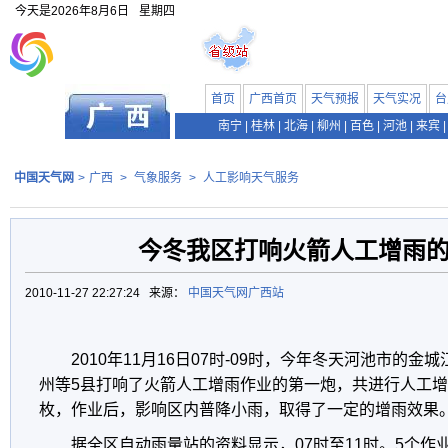
今天是
2026年8月6日
星期四
首页
广西首页
天气预报
天气实况
台
南宁
|
桂林
|
北海
|
柳州
|
百色
|
河池
|
来宾
|
中国天气网
>
广西
>
气象服务
>
人工影响天气服务
今冬我区打响火箭人工增雨
2010-11-27 22:27:24 来源：
中国天气网广西站
2010年11月16日07时-09时，今年冬天河池市的
州等5县打响了火箭人工增雨作业的第一炮，共进行人工增
枚，作业后，影响区内普降小雨，取得了一定的增雨效果
据全区自动雨量站的资料显示，07时至11时。5个作业