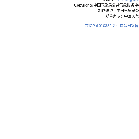
求，不断加快建立现代化业务技术体系，加强人
Copyright©中国气象局公共气象服务中心 All
制作维护：中国气象局公
划，依靠科学技术发展人影事业，促进人影事业
郑重声明：中国天气
彻落实各项政策条例，坚持依法规范管理，确保
京ICP证010385-2号
京公网安备11
作业效果、作业安全和科研等方面都取得了可喜
（一）工作机构及组织管理体系
目前广西人工影响天气工作基本形成了由各级政
导为指挥长，同级气象主管机构归口管理的组织
（二）制度建设
为切实加强全省人工影响天气管理，根据《气象
天气管理条例》、《广西壮族自治区气象条例》
广西实际出发，制定了包括《广西壮族自治区地
织资格办法》、《广西壮族自治区人工影响天气
《广西壮族自治区人工影响天气作业人员培训及