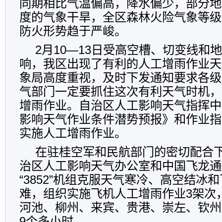
同期相比气温偏高，降水偏少，部分地
度的气象干旱，全区森林火险气象等级
防火形势趋于严峻。
2月10—13日受高空槽、切变线和
响，我区出现了有利的人工增雨作业天
象局高度重视，及时下发通知要求各级
气部门一定要抓住这次有利天气时机，
增雨作业。自治区人工影响天气指挥中
影响天气作业条件潜势预报》和作业指
实施人工增雨作业。
在驻桂空军和民航部门的密切配合下，
治区人工影响天气办公室和中国飞龙通
“3852”机组克服天气寒冷、高空结冰
难，组织实施飞机人工增雨作业3架次
河池、柳州、来宾、贵港、崇左、钦州
9个多小时。