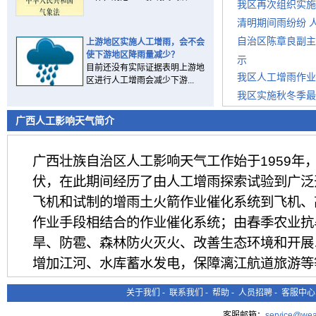
我区再次组织实施
清明期间雨纷纷 
自治区陈章良副主
上游地区实施人工增雨，会不会
使下游地区降雨量减少？
示
目前还没有实际证据表明上游地
我区人工增雨作业
区进行人工增雨会减少下游...
我区实施秋冬季最
今冬我区打响火箭
广西人工影响天气简介
广西壮族自治区人工影响天气工作始于1959年
伏，在此期间经历了由人工增雨探索试验到广泛
飞机和试制的增雨土火箭作业催化系统到飞机、
作业手段相结合的作业催化系统；由春季农业抗
旱、防雹、森林防火灭火、改善生态环境和开展
增加江河、水库蓄水发电，保障漓江航道旅游等
年作业等等的发展过程。进入21世纪后，特别
关于我们
-
联系我们
-
帮助
-
人员招聘
-
客服中心
的重视、关心和大力支持下，广西人工影响天气
客服邮箱：
service@wea