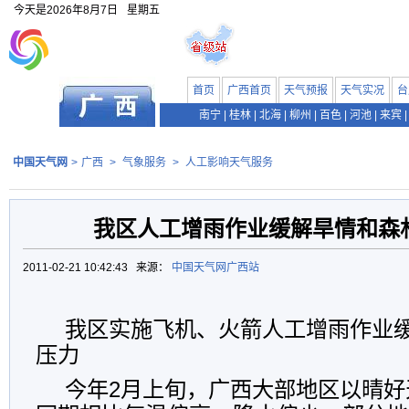
今天是
2026年8月7日
星期五
首页
广西首页
天气预报
天气实况
台
南宁
|
桂林
|
北海
|
柳州
|
百色
|
河池
|
来宾
|
中国天气网
>
广西
>
气象服务
>
人工影响天气服务
我区人工增雨作业缓解旱情和森
2011-02-21 10:42:43 来源：
中国天气网广西站
我区实施飞机、火箭人工增雨作业
压力
今年2月上旬，广西大部地区以晴好