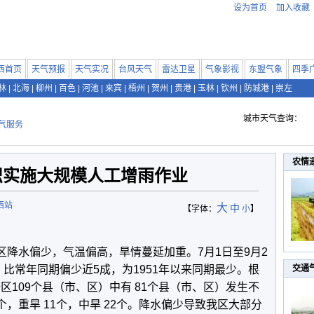
设为首页
加入收藏
西首页
天气预报
天气实况
台风天气
雷达卫星
气象影视
东盟气象
四季
林
|
北海
|
柳州
|
百色
|
河池
|
来宾
|
梧州
|
贺州
|
贵港
|
玉林
|
钦州
|
防城港
|
崇左
城市天气查询：
气服务
农情
织实施大规模人工增雨作业
西站
大
中
【字体：
小
】
我区降水偏少，气温偏高，旱情蔓延加重。7月1日至9月2
米，比常年同期偏少近5成，为1951年以来同期最少。根
交通
，全区109个县（市、区）中有 81个县（市、区）发生不
个，重旱 11个，中旱 22个。降水偏少导致我区大部分