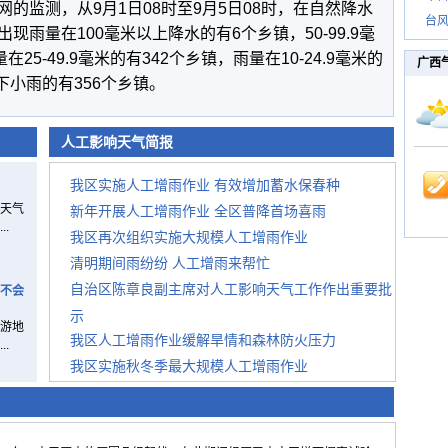
的监测，从9月1日08时至9月5日08时，在自然降水
台风
雨量在100毫米以上降水的有6个乡镇，50-99.9毫
25-49.9毫米的有342个乡镇，雨量在10-24.9毫米的
广西
下小雨的有356个乡镇。
人工影响天气简报
我区实施人工增雨作业 有效增加蓄水保春种
天气
新年开展人工增雨作业 全区普降首场喜雨
.
我区再次组织实施大规模人工增雨作业
清明期间雨纷纷 人工增雨来帮忙
自治区陈章良副主席对人工影响天气工作作出重要批
不会
示
游地
我区人工增雨作业缓解旱情和森林防火压力
.
我区实施秋冬季最大规模人工增雨作业
今冬我区打响火箭人工增雨的第一炮