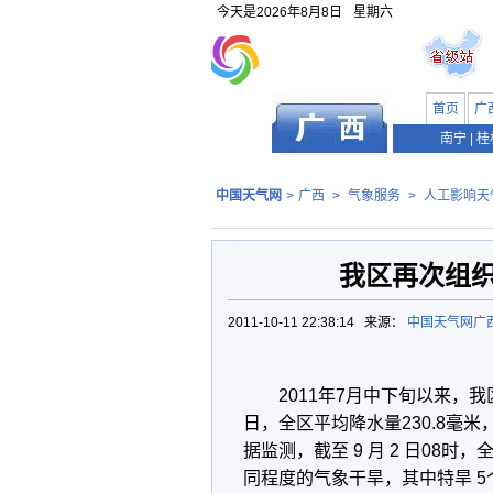
今天是
2026年8月8日
星期六
首页
广
南宁
|
桂
中国天气网
>
广西
>
气象服务
>
人工影响天
我区再次组
2011-10-11 22:38:14 来源：
中国天气网广
2011年7月中下旬以来，
日，全区平均降水量230.8毫
据监测，截至 9 月 2 日08时
同程度的气象干旱，其中特旱 5