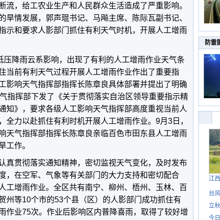
断流，给工农业生产和人民群众生活造成了严重影响。
的旱情发展，郭声琨书记、马飚主席、陈际瓦副书记、
指示和要求人影部门抓住有利天气时机，开展人工增雨
防雷
风低压降雨云系影响，出现了有利的人工增雨作业天气条
住当前有利天气过程开展人工增雨作业作出了重要指
工影响天气指挥部指挥长陈章良具体部署并提出了明确
天气指挥部下发了《关于贯彻落实自治区领导重要指示精
通知》，要求各级人工影响天气指挥部高度重视当前人
，全力以赴抓住有利时机开展人工增雨作业。9月3日，
响天气指挥部指挥长陈章良亲临百色市田东县人工增雨
旱工作。
认真贯彻落实通知精神，密切监视天气变化，及时发布
度，在空军、气象等有关部门的大力支持和密切配合
江
人工增雨作业。全区共有南宁、柳州、梧州、玉林、百
台风
贺州等10个市的53个县（区）的人影部门成功抓住有
立秋
雨作业75次。作业后影响区内普降喜雨，取得了较好增
今日