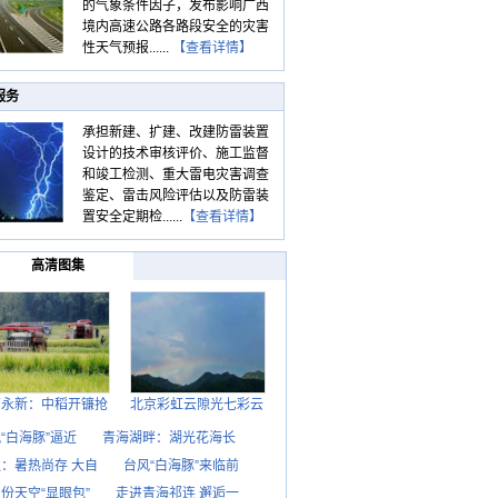
的气象条件因子，发布影响广西
境内高速公路各路段安全的灾害
性天气预报......
【查看详情】
服务
承担新建、扩建、改建防雷装置
设计的技术审核评价、施工监督
和竣工检测、重大雷电灾害调查
鉴定、雷击风险评估以及防雷装
置安全定期检......
【查看详情】
高清图集
西永新：中稻开镰抢
北京彩虹云隙光七彩云
“白海豚”逼近
青海湖畔：湖光花海长
：暑热尚存 大自
台风“白海豚”来临前
份天空“显眼包”
走进青海祁连 邂逅一