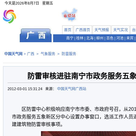
今天是
2026年8月7日
星期五
首页
广西首页
天气预报
天气实况
台
南宁
|
桂林
|
北海
|
柳州
|
百色
|
河池
|
来宾
|
中国天气网
>
广西
>
气象服务
>
防雷服务
防雷审核进驻南宁市政务服务五
2012-03-01 15:31:24 来源：
中国天气网广西站
区防雷中心积极响应南宁市市委、市政府号召，从201
市政务服务五象新区分中心设置办事窗口，选派工作人员
建建筑物防雷审核事项。