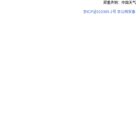
郑重声明：中国天气
随着防雷管理职责增加和服务范围的扩大，200
京ICP证010385-2号
京公网安备11
室、总工室、防雷监督管理科、审核科、雷电灾
程质量监督所、防雷检测所、雷电监测所8个科
闪电定位监测网、南宁市大气电场监测网以及广
拥有接地电阻测试仪、防雷元件测试仪、电涌保
检测仪器及相关设备99台(套)。通过了技术监
西防雷技术、设备、专业水平最高的防雷机构。