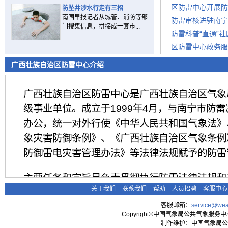
区防雷中心开展防
防坠井涉水行走有三招
南国早报记者从城管、消防等部
防雷审核进驻南宁
门搜集信息，拼接成一套市...
防雷科普“直通”
区防雷中心政务服
广西壮族自治区防雷中心介绍
广西壮族自治区防雷中心是广西壮族自治区气象
级事业单位。成立于1999年4月，与南宁市防
办公，统一对外行使《中华人民共和国气象法》
象灾害防御条例》、《广西壮族自治区气象条例
防御雷电灾害管理办法》等法律法规赋予的防雷
主要任务和宗旨是负责贯彻执行防雷法律法规和
关于我们
-
联系我们
-
帮助
-
人员招聘
-
客服中心
灾工作业务指导，防雷科普宣传教育；负责防雷
收技术服务，防雷安全定期检测，雷电监测预警
客服邮箱：
service@wea
Copyright©中国气象局公共气象服务中心 All
务，雷电灾害风险评估，雷电灾害应急处置，雷
制作维护：中国气象局公