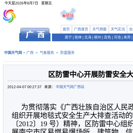
今天是
2026年8月7日
星期五
首页
广西首页
天气预报
天气实况
台
南宁
|
桂林
|
北海
|
柳州
|
百色
|
河池
|
来宾
|
中国天气网
>
广西
>
气象服务
>
防雷服务
区防雷中心开展防雷安全
2012-04-07 00:27:37 来源：
中国天气网广西站
为贯彻落实《广西壮族自治区人民
组织开展地毯式安全生产大排查活动的
〔2012〕19 号）精神，区防雷中心
展南宁市区易燃易爆场所、建筑物、信