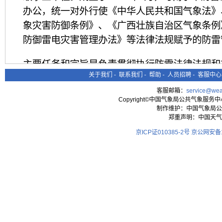
办公，统一对外行使《中华人民共和国气象法》
象灾害防御条例》、《广西壮族自治区气象条例
防御雷电灾害管理办法》等法律法规赋予的防雷
主要任务和宗旨是负责贯彻执行防雷法律法规和
关于我们
-
联系我们
-
帮助
-
人员招聘
-
客服中心
灾工作业务指导，防雷科普宣传教育；负责防雷
收技术服务，防雷安全定期检测，雷电监测预警
客服邮箱：
service@wea
Copyright©中国气象局公共气象服务中心 All
务，雷电灾害风险评估，雷电灾害应急处置，雷
制作维护：中国气象局公
郑重声明：中国天气
随着防雷管理职责增加和服务范围的扩大，200
京ICP证010385-2号
京公网安备11
室、总工室、防雷监督管理科、审核科、雷电灾
程质量监督所、防雷检测所、雷电监测所8个科
闪电定位监测网、南宁市大气电场监测网以及广
拥有接地电阻测试仪、防雷元件测试仪、电涌保
检测仪器及相关设备99台(套)。通过了技术监
西防雷技术、设备、专业水平最高的防雷机构。