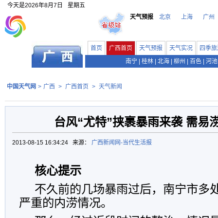
今天是
2026年8月7日
星期五
天气预报
北京
上海
广州
首页
广西首页
天气预报
天气实况
四季旅
南宁
|
桂林
|
北海
|
柳州
|
百色
|
河池
中国天气网
>
广西
>
广西首页
>
天气新闻
台风“尤特”挟裹暴雨来袭 需易
2013-08-15 16:34:24 来源：
广西新闻网-当代生活报
核心提示
不久前的几场暴雨过后，南宁市多
严重的内涝情况。