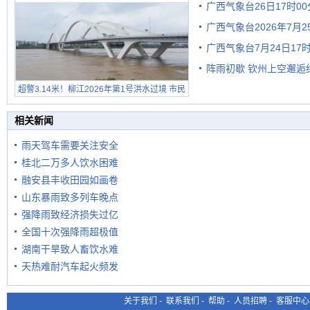
广西气象台26日17时0
广西气象台2026年7月
广西气象台7月24日1
级预警
阵雨初歇 钦州上空邂逅
超警3.14米！柳江2026年第1号洪水过境 市民
在堤岸见证汛况
相关新闻
雨天驾车需要关注安全
桂北二万多人饮水困难
融安县丰收田园如画卷
山东暴雨致多列车晚点
强降雨致经济损失过亿
全国十次强降雨超极值
湖南干旱致人畜饮水难
天热难耐汽车起火频发
关于我们
-
联系我们
-
帮助
-
人员招聘
-
客服中心