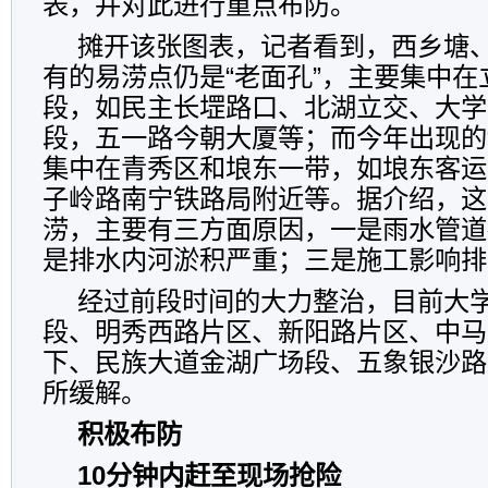
表，并对此进行重点布防。
摊开该张图表，记者看到，西乡塘
有的易涝点仍是“老面孔”，主要集中
段，如民主长堽路口、北湖立交、大学
段，五一路今朝大厦等；而今年出现的
集中在青秀区和埌东一带，如埌东客运
子岭路南宁铁路局附近等。据介绍，这
涝，主要有三方面原因，一是雨水管道
是排水内河淤积严重；三是施工影响排
经过前段时间的大力整治，目前大
段、明秀西路片区、新阳路片区、中马
下、民族大道金湖广场段、五象银沙路
所缓解。
积极布防
10分钟内赶至现场抢险