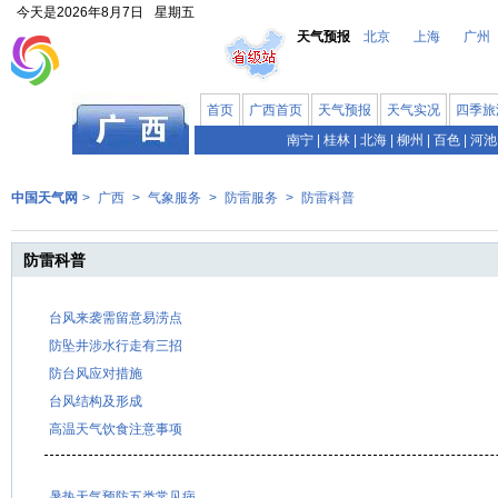
今天是
2026年8月7日
星期五
天气预报
北京
上海
广州
首页
广西首页
天气预报
天气实况
四季旅
南宁
|
桂林
|
北海
|
柳州
|
百色
|
河池
中国天气网
>
广西
>
气象服务
>
防雷服务
>
防雷科普
防雷科普
台风来袭需留意易涝点
防坠井涉水行走有三招
防台风应对措施
台风结构及形成
高温天气饮食注意事项
暑热天气预防五类常见病