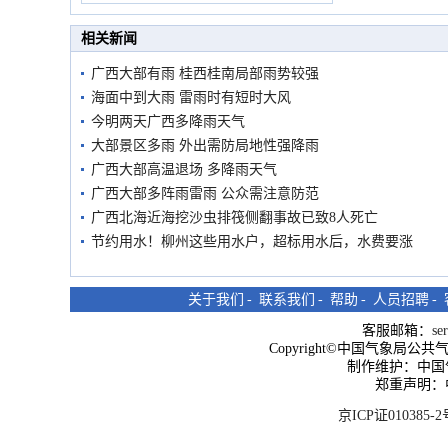
市民在堤岸见证汛况
相关新闻
广西大部有雨 桂西桂南局部雨势较强
海面中到大雨 雷雨时有短时大风
今明两天广西多降雨天气
大部景区多雨 外出需防局地性强降雨
广西大部高温退场 多降雨天气
广西大部多阵雨雷雨 公众需注意防范
广西北海近海挖沙虫排筏侧翻事故已致8人死亡
节约用水！柳州这些用水户，超标用水后，水费要涨
关于我们
-
联系我们
-
帮助
-
人员招聘
-
客服邮箱：
se
Copyright©中国气象局公共气象服
制作维护：中国
郑重声明：
京ICP证010385-2