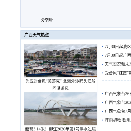
分享到：
广西天气热点
7月30日起
7月30日起
天气实况和未
受台风“红霞”
为应对台风“美莎克” 北海外沙码头渔船
有较强降雨
回港避风
广西气象台26
广西气象台20
预警
广西气象台7月
阵雨初歇 钦
超警3.14米！柳江2026年第1号洪水过境