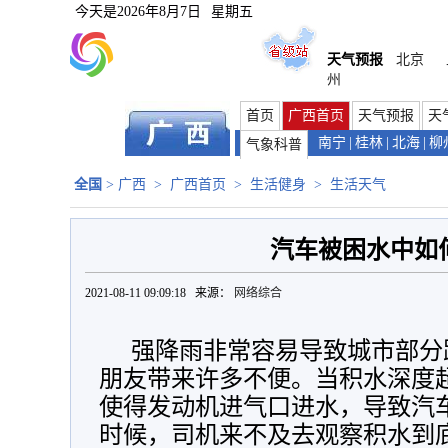
今天是
2026年8月7日
星期五
天气预报
北京
州
首页
广西首页
天气预报
天
南宁
|
桂林
|
北海
|
柳
气象科普
全国
>
广西
>
广西首页
>
生活健身
>
生活天气
汽车被困水中如
2021-08-11 09:09:18 来源：
网络综合
强降雨非常容易导致城市部分
朋友带来许多不便。当积水深度
使得发动机进气口进水，导致汽
时候，司机来不及去观察积水到