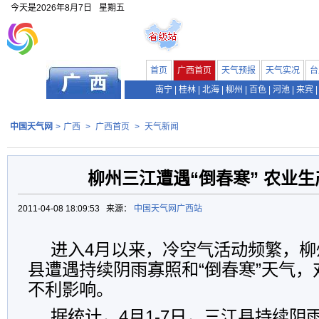
今天是
2026年8月7日
星期五
首页
广西首页
天气预报
天气实况
台
南宁
|
桂林
|
北海
|
柳州
|
百色
|
河池
|
来宾
|
中国天气网
>
广西
>
广西首页
>
天气新闻
柳州三江遭遇“倒春寒” 农业
2011-04-08 18:09:53 来源：
中国天气网广西站
进入4月以来，冷空气活动频繁，柳
县遭遇持续阴雨寡照和“倒春寒”天气
不利影响。
据统计，4月1-7日，三江县持续阴