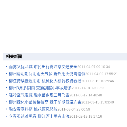
相关新闻
雨雾又扰龙城 市民出行需注意交通安全
2011-04-07 09:10:34
柳州清明期间阴雨天气多 野外用火仍需谨慎
2011-04-02 17:55:21
柳江持续低温阴雨 机械化大棚肓秧待春播
2011-03-19 10:29:46
柳州3月多阴雨 交通刮擦小事故增多
2011-03-18 09:03:53
强冷空气发威 融水苗乡现三月飞雪
2011-03-17 14:48:40
柳州绿化小苗价格偏高 缘于前期低温冻害
2011-03-15 15:03:40
融安春寒料峭 桃花顶风怒放
2011-03-04 23:00:59
立春虽过难见春 柳江河上勇者击浪
2011-02-19 19:17:16