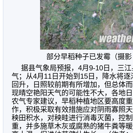
部分早稻种子已发霉（摄影
据县气象局预报，4月9-10日，三
气；从4月11日开始到15日，降水将
回升，日照较前期有所增加，但总体而
现晴空艳阳天气的可能性不大，各地日
农气专家建议，早稻种植地区要高度重
作，积极采取有效措施应对阴雨寡照天
秧田积水，对秧畦进行消毒灭菌，控制
重，并多施草木灰或腐熟的猪牛粪等暖