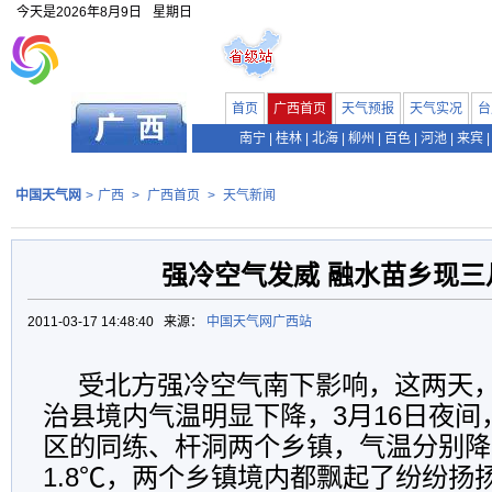
今天是
2026年8月9日
星期日
首页
广西首页
天气预报
天气实况
台
南宁
|
桂林
|
北海
|
柳州
|
百色
|
河池
|
来宾
|
中国天气网
>
广西
>
广西首页
>
天气新闻
强冷空气发威 融水苗乡现三
2011-03-17 14:48:40 来源：
中国天气网广西站
受北方强冷空气南下影响，这两天
治县境内气温明显下降，3月16日夜
区的同练、杆洞两个乡镇，气温分别降到
1.8℃，两个乡镇境内都飘起了纷纷扬