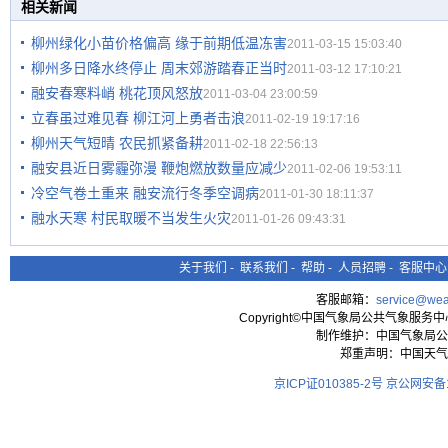
相关新闻
柳州绿化小苗价格偏高 缘于前期低温冻害
2011-03-15 15:03:40
柳州多日降水终停止 周末郊游踏春正当时
2011-03-12 17:10:21
融安春寒料峭 桃花顶风怒放
2011-03-04 23:00:59
立春虽过难见春 柳江河上勇者击浪
2011-02-19 19:17:16
柳州天气短晴 农民抓紧备耕
2011-02-18 22:56:13
融安县近日雾霾弥漫 鞭炮燃放数量应减少
2011-02-06 19:53:11
冷空气卷土重来 融安流行冬季空调病
2011-01-30 18:11:37
融水天寒 村民取暖不当发生火灾
2011-01-26 09:43:31
关于我们
-
联系我们
-
帮助
-
人员招聘
-
客服中心
客服邮箱：
service@wea
Copyright©中国气象局公共气象服务中心 All
制作维护：中国气象局公
郑重声明：中国天气
京ICP证010385-2号
京公网安备11