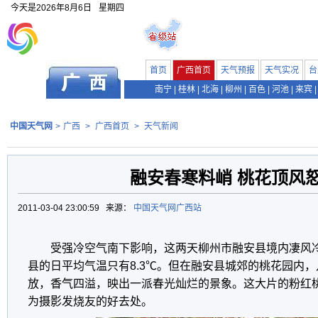
今天是
2026年8月6日
星期四
首页
广西首页
天气预报
天气实况
台
南宁
|
桂林
|
北海
|
柳州
|
百色
|
河池
|
来宾
|
中国天气网
>
广西
>
广西首页
>
天气新闻
融安春寒料峭 桃花顶风
2011-03-04 23:00:59 来源：
中国天气网广西站
受强冷空气南下影响，这两天柳州市融安县境内凄风冷
县的日平均气温只有8.3℃。但在融安县城郊的桃花园内
放，香气四溢，映出一派春光灿烂的景象。这大片的粉红
为摄影发烧友的好去处。