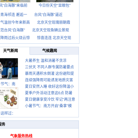
风“白海豚”来临前
今日份天空“显眼包”
青海祁连 邂逅一
台风“白海豚”逼近
京气温创今年来新高
北京天空现瑰丽朝霞
范台风“白海豚”
北京天空现鱼鳞云景观
京降雨过后火烧云惊
惊喜连连 北京天空现
天气新闻
气候趣闻
大暑养生 温和消暑不贪凉
三伏天 不同人群专属防暑要点
暴雨天遇积水倒灌 这份避险提
请收好
连续强降雨可能诱发地质灾害
示请收好
暑节气：南
夏日安然入睡 收好这份降温小
这些前兆要知道
夏季户外活动注意这6点 防暑
贴士
夏日健康享受冷饮 牢记“两注意
健身两不误
小暑节气：南方开启“桑拿”模
一控制”
式 北方陆续进入雨季
暑这样过：
服务
气象服务热线