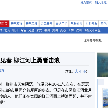
设为首页
加入收藏
西首页
天气预报
天气实况
台风天气
雷达卫星
气象影视
东盟气象
四季
林
|
北海
|
柳州
|
百色
|
河池
|
来宾
|
梧州
|
贺州
|
贵港
|
玉林
|
钦州
|
防城港
|
崇左
城市天气查询：
见春 柳江河上勇者击浪
西站
大
中
【字体：
小
】
0时，柳州市天空阴沉，气温只有10-11℃左右，在瑟瑟
外出的市民仍穿着厚厚的冬衣。但是在市区柳江河北月
冷的人，他们正在宽阔的柳江河面上搏浪而起，并不时
呢？