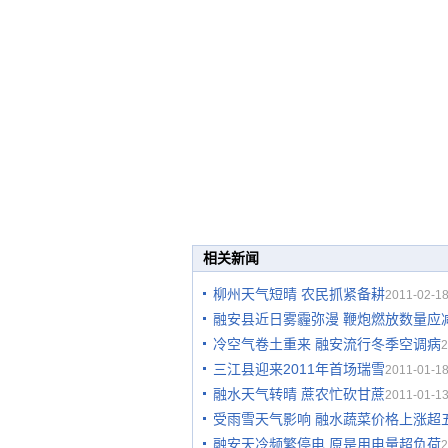
相关新闻
柳州天气短晴 农民抓紧备耕
2011-02-18
融安县近日雾霾弥漫 鞭炮燃放数量应
冷空气卷土重来 融安流行冬季空调病
2
三江县迎来2011年首场瑞雪
2011-01-18
融水天气转晴 蔗农忙砍甘蔗
2011-01-13
受雨雪天气影响 融水蔬菜价格上涨超
融安天冷频繁停电 原是用电量超负荷
2