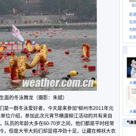
台
走进
北
为防
北
大
生面的冬泳舞龙（摄影：朱斌）
是一群冬泳爱好者，今天是来参加“柳州市2011年元
大
织单位介绍，参加此次元宵节横渡柳江活动的共有来自
气象
，队员的年龄大多在60-70岁之间，他们都是平时经常
冷，但是大爷大妈们却显得冲劲十足，让藏在棉袄大衣