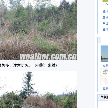
江
台风
立秋
今日
台风
草极多，注意防火。（摄影：朱斌）
立
立
气象