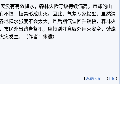
续5天没有有效降水，森林火险等级持续偏高。市郊的山
有不慎，极易形成山火。因此，气象专家提醒，虽然清
各地降水强度不会太大，且后期气温回升较快，森林火
，市民外出踏青祭祀，应特别注意野外用火安全，焚烧
火灾发生。（作者：朱斌）
【
收藏此页
】 【
打印
】