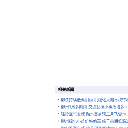
相关新闻
柳江持续低温阴雨 机械化大棚肓秧待
柳州3月多阴雨 交通刮擦小事故增多
20
强冷空气发威 融水苗乡现三月飞雪
201
柳州绿化小苗价格偏高 缘于前期低温