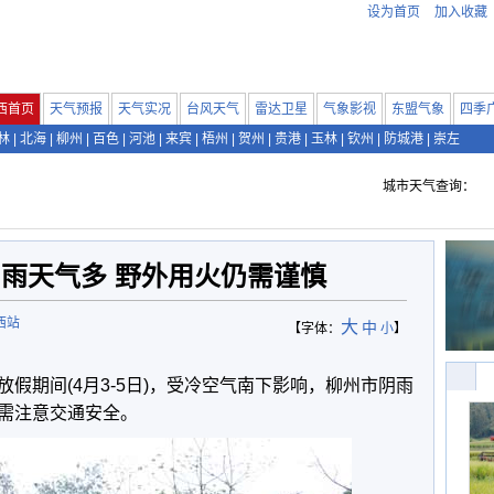
设为首页
加入收藏
西首页
天气预报
天气实况
台风天气
雷达卫星
气象影视
东盟气象
四季
林
|
北海
|
柳州
|
百色
|
河池
|
来宾
|
梧州
|
贺州
|
贵港
|
玉林
|
钦州
|
防城港
|
崇左
城市天气查询：
雨天气多 野外用火仍需谨慎
西站
大
中
【字体：
小
】
假期间(4月3-5日)，受冷空气南下影响，柳州市阴雨
需注意交通安全。