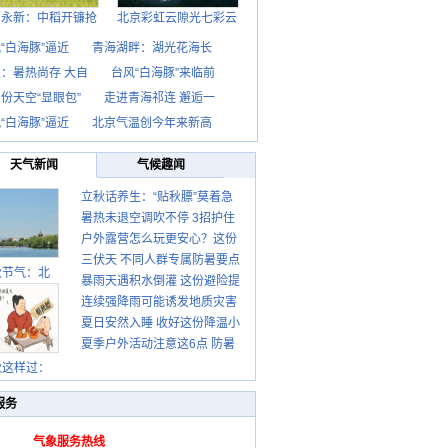
西永新：中稻开镰抢
北京彩虹云隙光七彩云
“白海豚”逼近
青海湖畔：湖光花海长
：暑热尚存 大自
台风“白海豚”来临前
份天空“显眼包”
走进青海祁连 邂逅一
“白海豚”逼近
北京气温创今年来新高
天气新闻
气候趣闻
立秋话养生：“贴秋膘”莫着急
暑热未退空调吹不停 3招护住
先清暑再防燥
户外露营怎么玩更安心？这份
肩颈不酸痛
三伏天 不同人群专属防暑要点
攻略请收好
秋节气：北
暴雨天遇积水倒灌 这份避险提
请收好
连续强降雨可能诱发地质灾害
示请收好
夏日安然入睡 收好这份降温小
这些前兆要知道
夏季户外活动注意这6点 防暑
贴士
健身两不误
秋这样过：
服务
气象服务热线