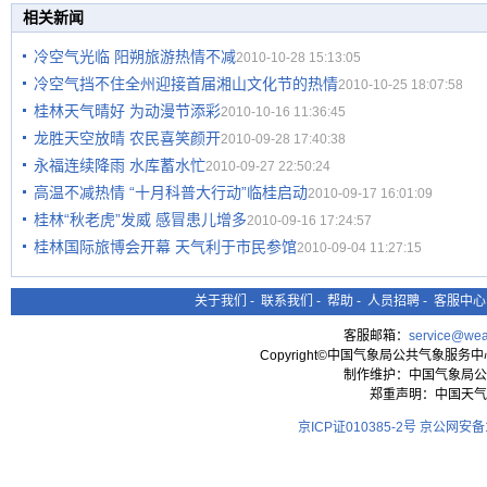
相关新闻
冷空气光临 阳朔旅游热情不减
2010-10-28 15:13:05
冷空气挡不住全州迎接首届湘山文化节的热情
2010-10-25 18:07:58
桂林天气晴好 为动漫节添彩
2010-10-16 11:36:45
龙胜天空放晴 农民喜笑颜开
2010-09-28 17:40:38
永福连续降雨 水库蓄水忙
2010-09-27 22:50:24
高温不减热情 “十月科普大行动”临桂启动
2010-09-17 16:01:09
桂林“秋老虎”发威 感冒患儿增多
2010-09-16 17:24:57
桂林国际旅博会开幕 天气利于市民参馆
2010-09-04 11:27:15
关于我们
-
联系我们
-
帮助
-
人员招聘
-
客服中心
客服邮箱：
service@wea
Copyright©中国气象局公共气象服务中心 All
制作维护：中国气象局公
郑重声明：中国天气
京ICP证010385-2号
京公网安备11