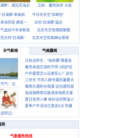
海湖畔：湖光花海长
立秋：暑热尚存 大自
“白海豚”来临前
今日份天空“显眼包”
青海祁连 邂逅一
台风“白海豚”逼近
京气温创今年来新高
北京天空现瑰丽朝霞
范台风“白海豚”
北京天空现鱼鳞云景观
天气新闻
气候趣闻
立秋话养生：“贴秋膘”莫着急
暑热未退空调吹不停 3招护住
先清暑再防燥
户外露营怎么玩更安心？这份
肩颈不酸痛
三伏天 不同人群专属防暑要点
攻略请收好
秋节气：北
暴雨天遇积水倒灌 这份避险提
请收好
连续强降雨可能诱发地质灾害
示请收好
夏日安然入睡 收好这份降温小
这些前兆要知道
夏季户外活动注意这6点 防暑
贴士
健身两不误
秋这样过：
服务
气象服务热线