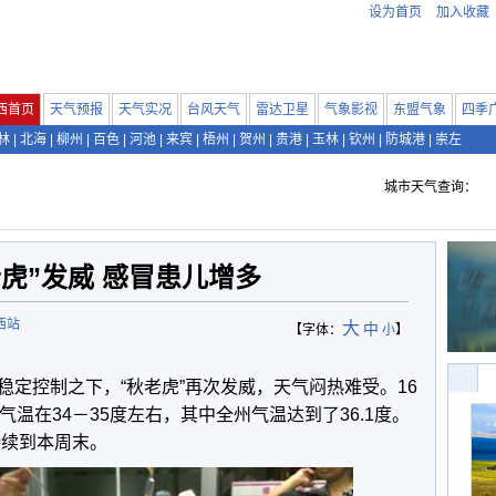
设为首页
加入收藏
西首页
天气预报
天气实况
台风天气
雷达卫星
气象影视
东盟气象
四季
林
|
北海
|
柳州
|
百色
|
河池
|
来宾
|
梧州
|
贺州
|
贵港
|
玉林
|
钦州
|
防城港
|
崇左
城市天气查询：
虎”发威 感冒患儿增多
西站
大
中
【字体：
小
】
稳定控制之下，“秋老虎”再次发威，天气闷热难受。16
气温在34－35度左右，其中全州气温达到了36.1度。
持续到本周末。