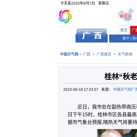
今天是
2026年8月7日
星期五
首页
广
南宁
|
桂
中国天气网
>
广西
>
广西首页
>
天气新闻
桂林“秋老
2010-09-16 17:24:57 来源：
中国天气网广
近日，我市处在副热带高压
日下午15时，桂林市区各县最高
据市气象台预报,晴热天气将要