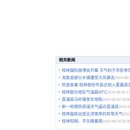
相关新闻
桂林国际旅博会开幕 天气利于市民参
龙胜县部分乡镇遭受大风袭击
2010-08-
热浪来袭 桂林部份市县达到入夏最高
桂林部分地区气温超40℃
2010-08-05 17
荔浦县马岭镇发生地陷
2010-08-02 16:0
新一轮晴热高温天气逼近荔浦县
2010-0
桂林临桂出现北涝南旱的异常天气
2010
桂林阳朔、平乐降暴雨
2010-09-10 20:3