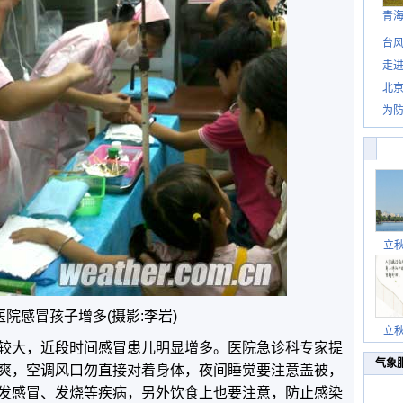
青
台风
走进
北
为防
立
医院感冒孩子增多(摄影:李岩)
立
较大，近段时间感冒患儿明显增多。医院急诊科专家提
气象
爽，空调风口勿直接对着身体，夜间睡觉要注意盖被，
发感冒、发烧等疾病，另外饮食上也要注意，防止感染