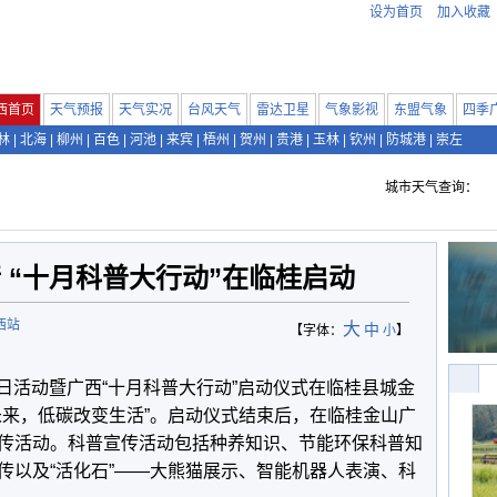
设为首页
加入收藏
西首页
天气预报
天气实况
台风天气
雷达卫星
气象影视
东盟气象
四季
林
|
北海
|
柳州
|
百色
|
河池
|
来宾
|
梧州
|
贺州
|
贵港
|
玉林
|
钦州
|
防城港
|
崇左
城市天气查询：
 “十月科普大行动”在临桂启动
西站
大
中
【字体：
小
】
科普日活动暨广西“十月科普大行动”启动仪式在临桂县城金
未来，低碳改变生活”。启动仪式结束后，在临桂金山广
传活动。科普宣传活动包括种养知识、节能环保科普知
传以及“活化石”——大熊猫展示、智能机器人表演、科