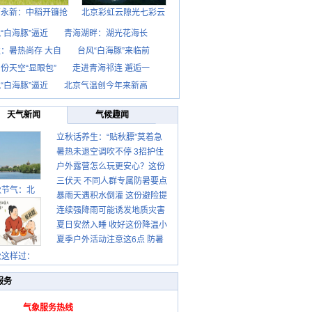
西永新：中稻开镰抢
北京彩虹云隙光七彩云
“白海豚”逼近
青海湖畔：湖光花海长
：暑热尚存 大自
台风“白海豚”来临前
份天空“显眼包”
走进青海祁连 邂逅一
“白海豚”逼近
北京气温创今年来新高
天气新闻
气候趣闻
立秋话养生：“贴秋膘”莫着急
暑热未退空调吹不停 3招护住
先清暑再防燥
户外露营怎么玩更安心？这份
肩颈不酸痛
三伏天 不同人群专属防暑要点
攻略请收好
秋节气：北
暴雨天遇积水倒灌 这份避险提
请收好
连续强降雨可能诱发地质灾害
示请收好
夏日安然入睡 收好这份降温小
这些前兆要知道
夏季户外活动注意这6点 防暑
贴士
健身两不误
秋这样过：
服务
气象服务热线