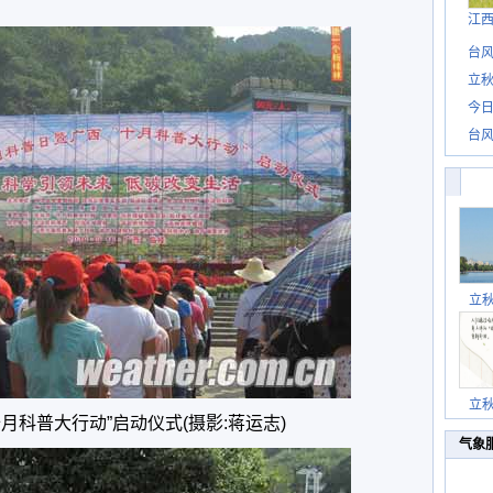
江
台风
立秋
今日
台风
立
立
“十月科普大行动”启动仪式(摄影:蒋运志)
气象