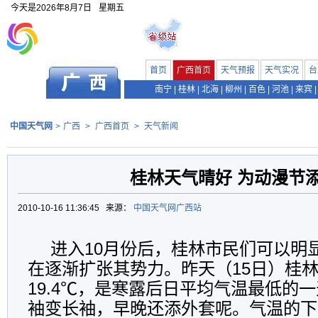
今天是
2026年8月7日
星期五
首页
广西首页
天气预报
天气实况
台
南宁
|
桂林
|
北海
|
柳州
|
百色
|
河池
|
来宾
|
中国天气网
>
广西
>
广西首页
>
天气新闻
桂林天气晴好 为动漫节
2010-10-16 11:36:45 来源：
中国天气网广西站
进入10月份后，桂林市民们可以明
在逐渐扩张其势力。昨天（15日）桂
19.4℃，是寒露后日平均气温最低的
袖变长袖，早晚还添外套呢。气温的下