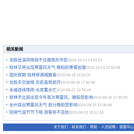
相关新闻
龙胜低温阴雨挡不住晨练的市民
2010-10-14 14:54:23
桂林又将出现寒露风天气 晚稻防寒需加强
2010-10-13 22:52:44
国庆假期 桂林将满城飘香
2010-09-29 15:55:37
龙胜天空放晴 农民喜笑颜开
2010-09-28 17:40:38
永福连续降雨 水库蓄水忙
2010-09-27 22:50:24
桂林市北部出现今年首次寒露风，晚稻受影响
2010-09-25 17:40:20
全州县出寒露风天气 部分晚稻受影响
2010-09-25 15:36:48
阳朔气温节节下降 游客猝不及防
2010-09-23 20:12:16
关于我们
-
联系我们
-
帮助
-
人员招聘
-
客服中心