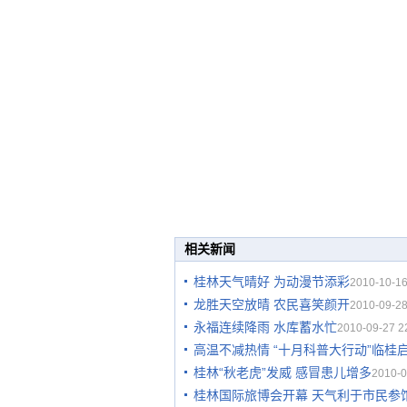
相关新闻
桂林天气晴好 为动漫节添彩
2010-10-16
龙胜天空放晴 农民喜笑颜开
2010-09-28
永福连续降雨 水库蓄水忙
2010-09-27 2
高温不减热情 “十月科普大行动”临桂
桂林“秋老虎”发威 感冒患儿增多
2010-0
桂林国际旅博会开幕 天气利于市民参