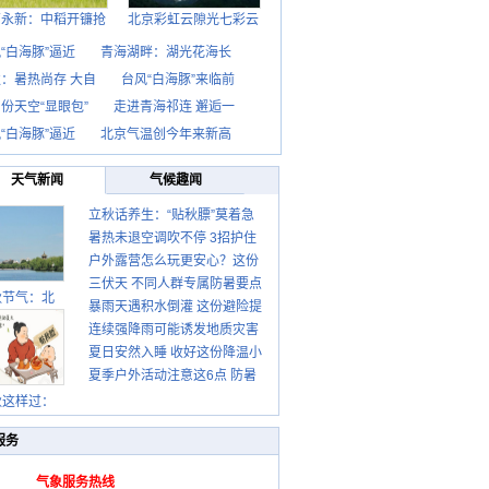
西永新：中稻开镰抢
北京彩虹云隙光七彩云
“白海豚”逼近
青海湖畔：湖光花海长
：暑热尚存 大自
台风“白海豚”来临前
份天空“显眼包”
走进青海祁连 邂逅一
“白海豚”逼近
北京气温创今年来新高
天气新闻
气候趣闻
立秋话养生：“贴秋膘”莫着急
暑热未退空调吹不停 3招护住
先清暑再防燥
户外露营怎么玩更安心？这份
肩颈不酸痛
三伏天 不同人群专属防暑要点
攻略请收好
秋节气：北
暴雨天遇积水倒灌 这份避险提
请收好
连续强降雨可能诱发地质灾害
示请收好
夏日安然入睡 收好这份降温小
这些前兆要知道
夏季户外活动注意这6点 防暑
贴士
健身两不误
秋这样过：
服务
气象服务热线