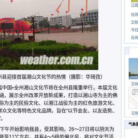
江
台风
立秋
今日
台风
州县迎接首届湘山文化节的热情（
摄影：华琦孜
）
立
日，首届中国•全州湘山文化节将在全州县隆重举行，本届文化
涵，展示全州改革开放新成果，打造以湘山寺为主的佛
俗为主的民俗文化、以湘江战役为主的红色旅游文化、
的群众文化等特色文化品牌。旨在“以节会友、以友造势、
立
”。
气象
下午开始影响我县，受其影响，26～27日将以阴天为
降至11℃左右，并有4～5级的偏北风，将对文化节活