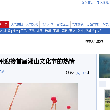
设为首页
加入收藏
西首页
天气预报
天气实况
台风天气
雷达卫星
气象影视
东盟气象
四季
林
|
北海
|
柳州
|
百色
|
河池
|
来宾
|
梧州
|
贺州
|
贵港
|
玉林
|
钦州
|
防城港
|
崇左
城市天气查询：
州迎接首届湘山文化节的热情
西站
大
中
【字体：
小
】