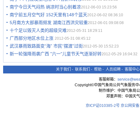
南宁今日天气闷热 纳凉时当心别着凉
2012-06-03 15:23:56
南宁前五月空气好 152天里有148个蓝天
2012-06-02 08:36:10
5月南方大部暴雨频发 湖南江西洪灾较重
2012-06-01 09:08:08
十个足以毁灭人类的超级灾难
2012-05-31 18:29:11
广西部分地区水位上涨
2012-05-31 08:45:12
武汉暴雨致路面变“海” 市民“摆渡”过街
2012-05-30 15:52:23
新一轮强降雨袭广西 "六一"儿童节天气逐渐好转
2012-05-29 16:04:32
关于我们
-
联系我们
-
帮助
-
人员招聘
-
客服中心
客服邮箱：
service@wea
Copyright©中国气象局公共气象服务中心 All
制作维护：中国气象局公
郑重声明：中国天气
京ICP证010385-2号
京公网安备11