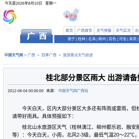
今天是
2026年8月10日
星期一
首页
广西首页
天气预报
天气实况
台
南宁
|
桂林
|
北海
|
柳州
|
百色
|
河池
|
来宾
|
中国天气网
>
广西
>
四季广西
>
旅游景点天气综述
桂北部分景区雨大 出游请备
2012-06-04 00:00:00 来源：
中国天气网广西站
今天白天，区内大部分景区大多还有阵雨或雷雨，但
请带好雨具。具体预报如下：
桂北山水旅游区天气（桂林漓江、柳州都乐岩、融安
等）：今天白天，小雨，北风2-3级，最低气温20～22℃，