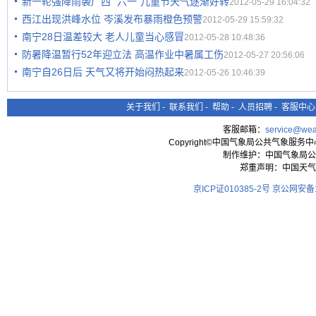
新一轮强降雨袭广西 "六一"儿童节天气逐渐好转
2012-05-29 16:04:32
西江出现洪峰水位 岑溪发布暴雨橙色预警
2012-05-29 15:59:32
南宁28日温差较大 老人儿童当心感冒
2012-05-28 10:48:36
防暑降温暂行52年迎立法 高温作业中暑属工伤
2012-05-27 20:56:06
南宁自26日后 天气又将开始闷热起来
2012-05-26 10:46:39
关于我们
-
联系我们
-
帮助
-
人员招聘
-
客服中心
客服邮箱：
service@wea
Copyright©中国气象局公共气象服务中心 All
制作维护：中国气象局公
郑重声明：中国天气
京ICP证010385-2号
京公网安备11