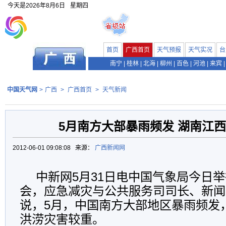
今天是
2026年8月6日
星期四
首页
广西首页
天气预报
天气实况
台
南宁
|
桂林
|
北海
|
柳州
|
百色
|
河池
|
来宾
|
中国天气网
>
广西
>
广西首页
>
天气新闻
5月南方大部暴雨频发 湖南江
2012-06-01 09:08:08 来源：
广西新闻网
中新网5月31日电中国气象局今日举
会，应急减灾与公共服务司司长、新闻
说，5月，中国南方大部地区暴雨频发
洪涝灾害较重。