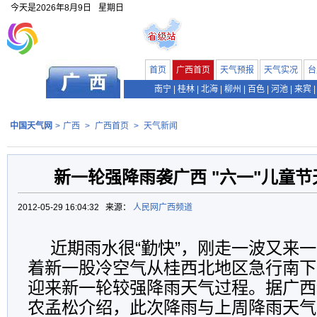
今天是
2026年8月9日
星期日
首页
广西首页
天气预报
天气实况
台
南宁
|
桂林
|
北海
|
柳州
|
百色
|
河池
|
来宾
|
中国天气网
>
广西
>
广西首页
>
天气新闻
新一轮强降雨袭广西 "六一"儿童
2012-05-29 16:04:32 来源：
人民网广西频道
近期雨水很“勤快”，刚走一波又来
着新一股冷空气从桂西北地区急行南下
迎来新一轮较强降雨天气过程。据广西
农孟松介绍，此次降雨与上周降雨天气