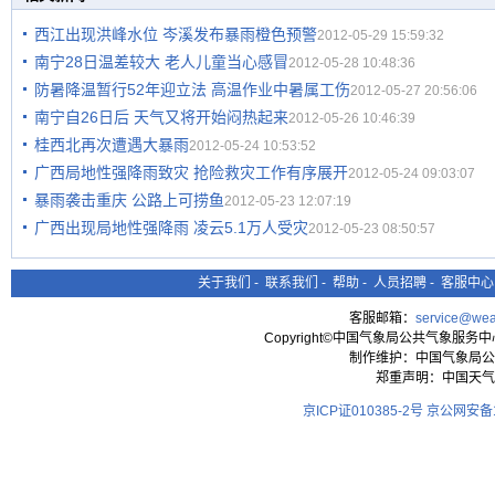
西江出现洪峰水位 岑溪发布暴雨橙色预警
2012-05-29 15:59:32
南宁28日温差较大 老人儿童当心感冒
2012-05-28 10:48:36
防暑降温暂行52年迎立法 高温作业中暑属工伤
2012-05-27 20:56:06
南宁自26日后 天气又将开始闷热起来
2012-05-26 10:46:39
桂西北再次遭遇大暴雨
2012-05-24 10:53:52
广西局地性强降雨致灾 抢险救灾工作有序展开
2012-05-24 09:03:07
暴雨袭击重庆 公路上可捞鱼
2012-05-23 12:07:19
广西出现局地性强降雨 凌云5.1万人受灾
2012-05-23 08:50:57
关于我们
-
联系我们
-
帮助
-
人员招聘
-
客服中心
客服邮箱：
service@wea
Copyright©中国气象局公共气象服务中心 All
制作维护：中国气象局公
郑重声明：中国天气
京ICP证010385-2号
京公网安备11