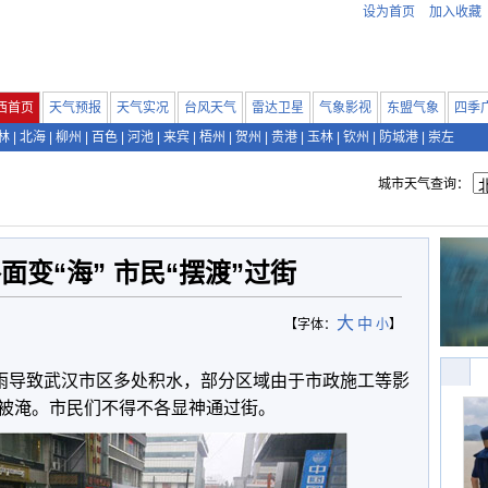
设为首页
加入收藏
西首页
天气预报
天气实况
台风天气
雷达卫星
气象影视
东盟气象
四季
林
|
北海
|
柳州
|
百色
|
河池
|
来宾
|
梧州
|
贺州
|
贵港
|
玉林
|
钦州
|
防城港
|
崇左
城市天气查询：
面变“海” 市民“摆渡”过街
大
中
【字体：
小
】
降雨导致武汉市区多处积水，部分区域由于市政施工等影
被淹。市民们不得不各显神通过街。