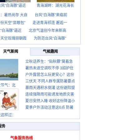
台风“白海豚”逼近
青海湖畔：湖光花海长
：暑热尚存 大自
台风“白海豚”来临前
份天空“显眼包”
走进青海祁连 邂逅一
“白海豚”逼近
北京气温创今年来新高
京天空现瑰丽朝霞
为防范台风“白海豚”
天气新闻
气候趣闻
立秋话养生：“贴秋膘”莫着急
暑热未退空调吹不停 3招护住
先清暑再防燥
户外露营怎么玩更安心？这份
肩颈不酸痛
三伏天 不同人群专属防暑要点
攻略请收好
秋节气：北
暴雨天遇积水倒灌 这份避险提
请收好
连续强降雨可能诱发地质灾害
示请收好
夏日安然入睡 收好这份降温小
这些前兆要知道
夏季户外活动注意这6点 防暑
贴士
健身两不误
秋这样过：
服务
气象服务热线