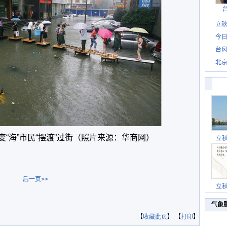
立秋
今日
台风
北
“海”市民“摆渡”过街（照片来源：华商网）
立
后一页>>
立
气象
【
收藏此页
】 【
打印
】