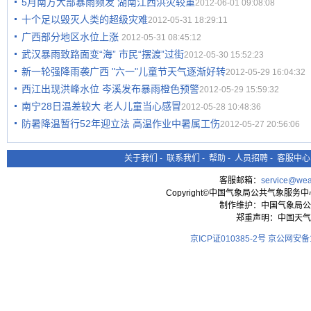
5月南方大部暴雨频发 湖南江西洪灾较重
2012-06-01 09:08:08
十个足以毁灭人类的超级灾难
2012-05-31 18:29:11
广西部分地区水位上涨
2012-05-31 08:45:12
武汉暴雨致路面变“海” 市民“摆渡”过街
2012-05-30 15:52:23
新一轮强降雨袭广西 "六一"儿童节天气逐渐好转
2012-05-29 16:04:32
西江出现洪峰水位 岑溪发布暴雨橙色预警
2012-05-29 15:59:32
南宁28日温差较大 老人儿童当心感冒
2012-05-28 10:48:36
防暑降温暂行52年迎立法 高温作业中暑属工伤
2012-05-27 20:56:06
关于我们
-
联系我们
-
帮助
-
人员招聘
-
客服中心
客服邮箱：
service@wea
Copyright©中国气象局公共气象服务中心 All
制作维护：中国气象局公
郑重声明：中国天气
京ICP证010385-2号
京公网安备11