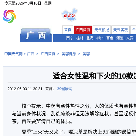
今天是
2026年8月10日
星期一
首页
广西首页
天气预报
天气实况
台
南宁
|
桂林
|
北海
|
柳州
|
百色
|
河池
|
来宾
|
中国天气网
>
广西
>
广西首页
>
美容健身
>
美容
适合女性温和下火的10款
2012-06-03 11:30:31 来源：
39健康网
核心提示：中药有寒性热性之分，人的体质也有寒性
与当前身体状况，乱选凉茶非但无法解除症状，甚至起反
茶，首先要辨清自己的体质。
夏季“上火”天又来了，喝凉茶是解决上火问题的最简