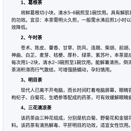
1、葛根茶
将鲜葛根切小块，清水5~6碗煎至1碗饮用。具有解
的功效。宜忌：本茶需明火久煎，一般需水沸后煎1小时
效降低。
2、午时茶
苍术、陈皮、藿香、甘草、防风、连翘、柴胡、前胡
神曲、白芷、麦芽、桔梗、厚朴、绿茶、紫苏叶，本茶是
每次用1~2块，清水2~3碗煎至1碗饮用。能解暑清热，
茶消积滞而行气散结，可增强肠蠕动，孕妇慎用。
3、明目茶
现代人已离不开电脑，而长时间盯着电脑屏幕，眼睛
枸杞子、白菊花、生晒参等配成的药茶，可有效缓解眼睛
4、三花清凉茶
该药茶由三种花组成，分别是杭白菊、野菊花和金银
料。该药茶有清热解毒、平肝明目的功效，适宜女性饮用