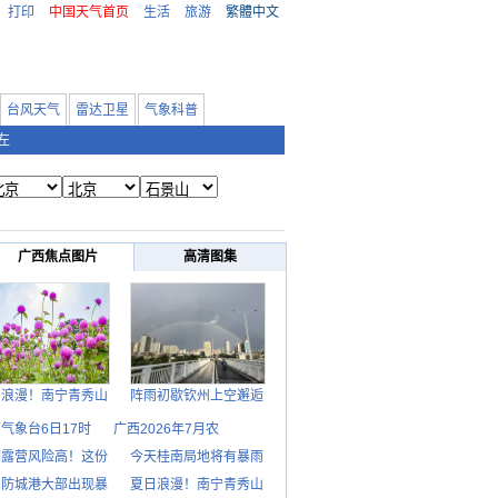
打印
中国天气首页
生活
旅游
繁體中文
台风天气
雷达卫星
气象科普
左
广西焦点图片
高清图集
日浪漫！南宁青秀山
阵雨初歇钦州上空邂逅
气象台6日17时
广西2026年7月农
期露营风险高！这份
今天桂南局地将有暴雨
日防城港大部出现暴
夏日浪漫！南宁青秀山