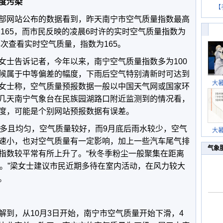
度污染
【
部网站公布的数据看到，昨天南宁市空气质量指数最高
的165，而市民反映的凌晨6时许的实时空气质量指数为
再次查看实时空气质量，指数为165。
女士告诉记者，今年以来，南宁空气质量指数多为100
候属于中等偏差的幅度，下雨后空气特别清新时可达到
大
女士称，空气质量预报数据一般以中国天气网或国家环
几天南宁气象台在民族园湖路口附近监测到的情况看，
度，可能是个别网站预报数据有误差。
偏多且均匀，空气质量较好，而9月底后雨水较少，空气
大
速小，也对空气质量有一定影响，加上一些汽车尾气排
气象
指数较平常有所上升了。“秋冬季粉尘一般聚集在距离
差。”梁女士建议市民近期多待在室内活动，在风力较大
。
解到，从10月3日开始，南宁市空气质量开始下滑，4