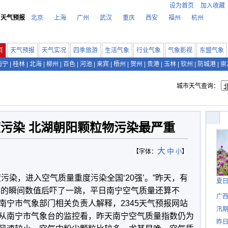
设为首页
加入收藏
天气预报
北京
上海
广州
武汉
重庆
西安
福州
杭州
页
天气预报
天气实况
四季旅游
生活气象
行业气象
气象影视
东盟气象
南宁
|
桂林
|
北海
|
柳州
|
百色
|
河池
|
来宾
|
梧州
|
贺州
|
贵港
|
玉林
|
钦州
|
防城港
|
崇
城市天气查询：
污染 北湖朝阳颗粒物污染最严重
大
中
【字体：
小
】
污染，进入空气质量重度污染全国‘20强’。”昨天，有
夏
发布的瞬间数值后吓了一跳，平日南宁空气质量还算不
广西
南宁市气象部门相关负责人解释，2345天气预报网站
汛
从南宁市气象台的监控看，昨天南宁空气质量指数仍为
昨