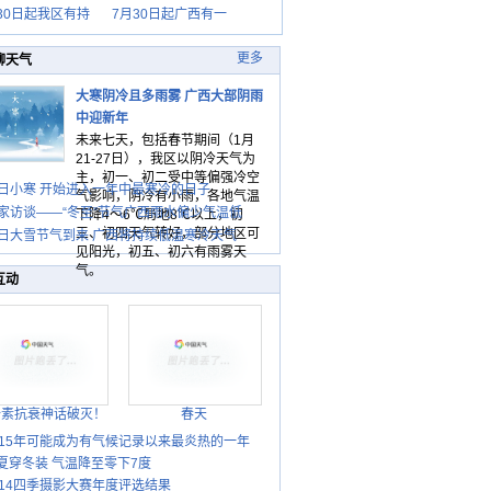
30日起我区有持
7月30日起广西有一
更多
聊天气
大寒阴冷且多雨雾 广西大部阴雨
中迎新年
未来七天，包括春节期间（1月
21-27日），我区以阴冷天气为
主，初一、初二受中等偏强冷空
日小寒 开始进入一年中最寒冷的日子
气影响，阴冷有小雨，各地气温
家访谈——“冬至”节气广西雨水偏少气温低
下降4～6℃局地8℃以上，初
三、初四天气转好，部分地区可
日大雪节气到来 广西将持续低温寒冷天气
见阳光，初五、初六有雨雾天
气。
互动
胎素抗衰神话破灭！
春天
015年可能成为有气候记录以来最炎热的一年
夏穿冬装 气温降至零下7度
014四季摄影大赛年度评选结果