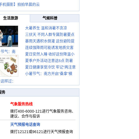
手机摄影】拍拍早晨的云
生活旅游
气候科普
大暑养生 温和消暑不贪凉
三伏天 不同人群专属防暑要点
暴雨天遇积水倒灌 这份避险提
请收好
连续强降雨可能诱发地质灾害
示请收好
暑节气：南
夏日安然入睡 收好这份降温小
这些前兆要知道
夏季户外活动注意这6点 防暑
贴士
夏日健康享受冷饮 牢记“两注意
健身两不误
小暑节气：南方开启“桑拿”模
一控制”
式 北方陆续进入雨季
暑这样过：
服务
气象服务热线
拨打400-6000-121进行气象服务咨询、
建议、合作与投诉
天气预报电话查询
拨打12121或96121进行天气预报查询