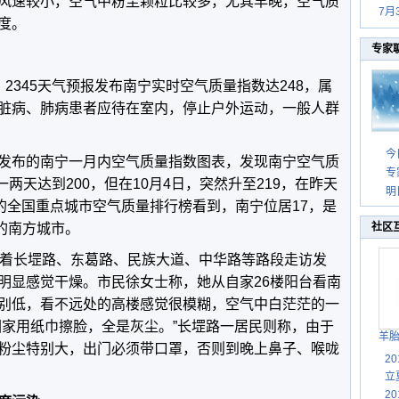
风速较小，空气中粉尘颗粒比较多，尤其早晚，空气质
7月
度。
专家
2345天气预报发布南宁实时空气质量指数达248，属
脏病、肺病患者应待在室内，停止户外运动，一般人群
今
发布的南宁一月内空气质量指数图表，发现南宁空气质
专
一两天达到200，但在10月4日，突然升至219，在昨天
明
的全国重点城市空气质量排行榜看到，南宁位居17，是
一的南方城市。
社区
沿着长堽路、东葛路、民族大道、中华路等路段走访发
明显感觉干燥。市民徐女士称，她从自家26楼阳台看南
别低，看不远处的高楼感觉很模糊，空气中白茫茫的一
回家用纸巾擦脸，全是灰尘。”长堽路一居民则称，由于
羊
粉尘特别大，出门必须带口罩，否则到晚上鼻子、喉咙
2
立
2