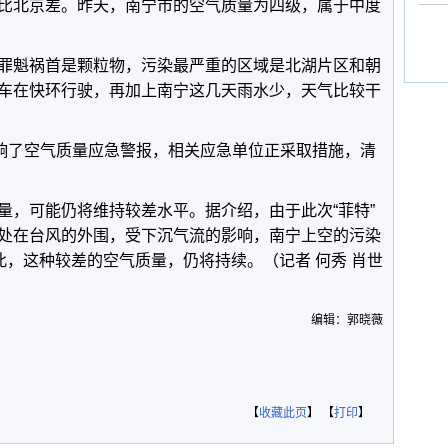
比北京差。昨天，南宁市的空气质量为四级，属于中度
罪魁祸首是颗粒物，污染最严重的区域是北湖片区和朝
车在快环行驶，再加上南宁这几天雨水少，天气比较干
拉响了空气质量应急警报，相关应急单位正采取措施，清
量，可能仍将维持较差水平。据介绍，由于此次“菲特”
处在台风的外围，受下沉气流的影响，南宁上空的污染
此，这种较差的空气质量，仍将持续。（记者 何秀 肖世
编辑：郭晓薇
【
收藏此页
】 【
打印
】