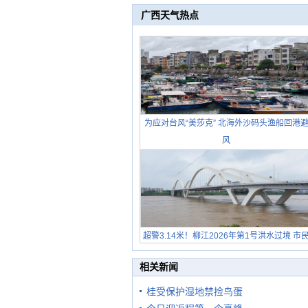
广西天气热点
为应对台风“美莎克” 北海外沙码头渔船回港
风
超警3.14米！柳江2026年第1号洪水过境 市
在堤岸见证汛况
相关新闻
桂受保护湿地禁捡鸟蛋