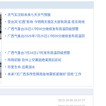
天气实况和未来七天天气预报
受台风“红霞”影响 今明两天我区大部有高温 桂东局地
广西气象台26日17时00分继续发布高温四级预警
有较强降雨
广西气象台2026年7月25日17时00分继续发布高温四
避
级预警
广西气象台7月24日17时发布高温四级预警
阵雨初歇 钦州上空邂逅绝美雨后彩虹
珍爱生命 远离溺水
未来7天广西多阵性降雨各地需抓紧做好“双抢”工作
民
2013-10-06 10:37:27